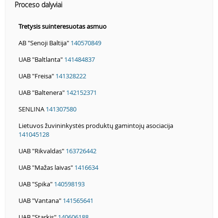
Proceso dalyviai
Tretysis suinteresuotas asmuo
AB "Senoji Baltija"
140570849
UAB "Baltlanta"
141484837
UAB "Freisa"
141328222
UAB "Baltenera"
142152371
SENLINA
141307580
Lietuvos žuvininkystės produktų gamintojų asociacija
141045128
UAB "Rikvaldas"
163726442
UAB "Mažas laivas"
1416634
UAB "Spika"
140598193
UAB "Vantana"
141565641
UAB "Starkis"
140606188