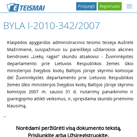
Prisijungti
Registruotis
BYLA I-2010-342/2007
1
Klaipėdos apygardos administracinio teismo teisėja Aušrelė
Mažrimienė, susipažinusi su pareiškėjo uždarosios akcinės
bendrovės „Liekų ragas“ skundu atsakovui - Žuvininkystės
departamento prie Lietuvos Respublikos žemės ūkio
ministerijos žvejybos kvotų Baltijos jūroje skyrimo komisijai
dėl Žuvininkystės departamento prie Lietuvos Respublikos
žemės ūkio ministerijos žvejybos kvotų Baltijos jūroje skyrimo
komisijos 2007 m. sausio 31 d. nutarimų panaikinimo ir
įpareigojimo atlikti veiksmus, ir, spręsdama skundo priėmimo
klausimą,
...
Norėdami peržiūrėti visą dokumento tekstą,
Prisijunkite arba Užsiregistruokite.