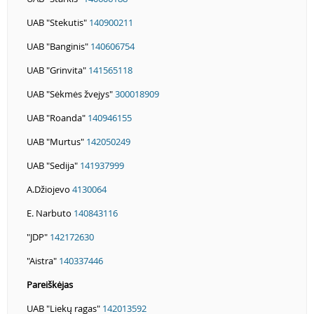
UAB "Stekutis"
140900211
UAB "Banginis"
140606754
UAB "Grinvita"
141565118
UAB "Sėkmės žvejys"
300018909
UAB "Roanda"
140946155
UAB "Murtus"
142050249
UAB "Sedija"
141937999
A.Džiojevo
4130064
E. Narbuto
140843116
"JDP"
142172630
"Aistra"
140337446
Pareiškėjas
UAB "Liekų ragas"
142013592