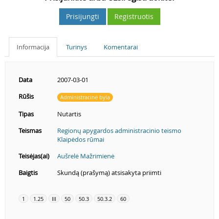
Prisijungti
Registruotis
Informacija
Turinys
Komentarai
Data
2007-03-01
Rūšis
Administracinė byla
Tipas
Nutartis
Teismas
Regionų apygardos administracinio teismo
Klaipėdos rūmai
Teisėjas(ai)
Aušrelė Mažrimienė
Baigtis
Skundą (prašymą) atsisakyta priimti
1
1.25
III
50
50.3
50.3.2
60