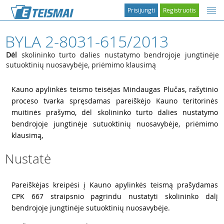
Prisijungti
Registruotis
BYLA 2-8031-615/2013
Dėl
skolininko turto dalies nustatymo bendrojoje jungtinėje
sutuoktinių nuosavybėje, priėmimo klausimą
1
Kauno apylinkės teismo teisėjas Mindaugas Plučas, rašytinio
proceso tvarka spręsdamas pareiškėjo Kauno teritorinės
muitinės prašymo, dėl skolininko turto dalies nustatymo
bendrojoje jungtinėje sutuoktinių nuosavybėje, priėmimo
klausimą,
Nustatė
2
Pareiškėjas kreipėsi į Kauno apylinkės teismą prašydamas
CPK 667 straipsnio pagrindu nustatyti skolininko dalį
bendrojoje jungtinėje sutuoktinių nuosavybėje.