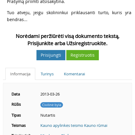
3
Prašymą priimti atsisakytina.
4
Tuo atveju, jeigu skolininkui priklausanti turto, kuris yra
bendras...
Norėdami peržiūrėti visą dokumento tekstą,
Prisijunkite arba Užsiregistruokite.
Prisijungti
Registruotis
Informacija
Turinys
Komentarai
Data
2013-03-26
Rūšis
Civilinė byla
Tipas
Nutartis
Teismas
Kauno apylinkės teismo Kauno rūmai