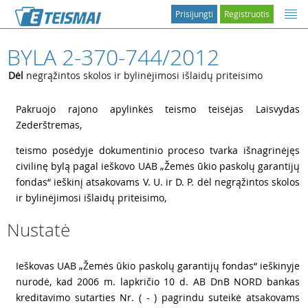
Prisijungti
Registruotis
BYLA 2-370-744/2012
Dėl
negrąžintos skolos ir bylinėjimosi išlaidų priteisimo
1
Pakruojo rajono apylinkės teismo teisėjas Laisvydas
Zederštremas,
2
teismo posėdyje dokumentinio proceso tvarka išnagrinėjęs
civilinę bylą pagal ieškovo UAB „Žemės ūkio paskolų garantijų
fondas“ ieškinį atsakovams V. U. ir D. P. dėl negrąžintos skolos
ir bylinėjimosi išlaidų priteisimo,
Nustatė
3
Ieškovas UAB „Žemės ūkio paskolų garantijų fondas“ ieškinyje
nurodė, kad 2006 m. lapkričio 10 d. AB DnB NORD bankas
kreditavimo sutarties Nr. ( - ) pagrindu suteikė atsakovams