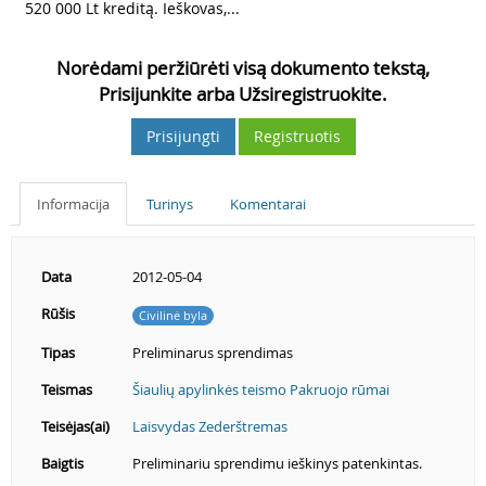
520 000 Lt kreditą. Ieškovas,...
Norėdami peržiūrėti visą dokumento tekstą,
Prisijunkite arba Užsiregistruokite.
Prisijungti
Registruotis
Informacija
Turinys
Komentarai
Data
2012-05-04
Rūšis
Civilinė byla
Tipas
Preliminarus sprendimas
Teismas
Šiaulių apylinkės teismo Pakruojo rūmai
Teisėjas(ai)
Laisvydas Zederštremas
Baigtis
Preliminariu sprendimu ieškinys patenkintas.