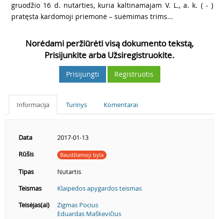
gruodžio 16 d. nutarties, kuria kaltinamajam V. L., a. k. ( - )
pratęsta kardomoji priemonė – suėmimas trims...
Norėdami peržiūrėti visą dokumento tekstą,
Prisijunkite arba Užsiregistruokite.
Prisijungti
Registruotis
Informacija
Turinys
Komentarai
Data
2017-01-13
Rūšis
Baudžiamoji byla
Tipas
Nutartis
Teismas
Klaipėdos apygardos teismas
Teisėjas(ai)
Zigmas Pocius
Eduardas Maškevičius