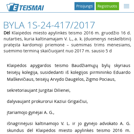
Prisijungti
Registruotis
BYLA 1S-24-417/2017
Dėl
Klaipėdos miesto apylinkės teismo 2016 m. gruodžio 16 d.
nutarties, kuria kaltinamajam V. L., a. k. (duomenys neskelbtini)
pratęsta kardomoji priemonė – suėmimas trims mėnesiams,
suėmimo terminą skaičiuojant nuo 2017 m. sausio 5 d
1
Klaipėdos apygardos teismo Baudžiamųjų bylų skyriaus
teisėjų kolegija, susidedanti iš kolegijos pirmininko Eduardo
Maškevičiaus, teisėjų Arvydo Daugėlos, Zigmo Pociaus,
2
sekretoriaujant Jurgitai Dilienei,
3
dalyvaujant prokurorui Kaziui Grigaičiui,
4
įtariamojo gynėjai A. G.,
5
išnagrinėjusi kaltinamojo V. L. ir jo gynėjo advokato A. G.
skundus dėl Klaipėdos miesto apylinkės teismo 2016 m.