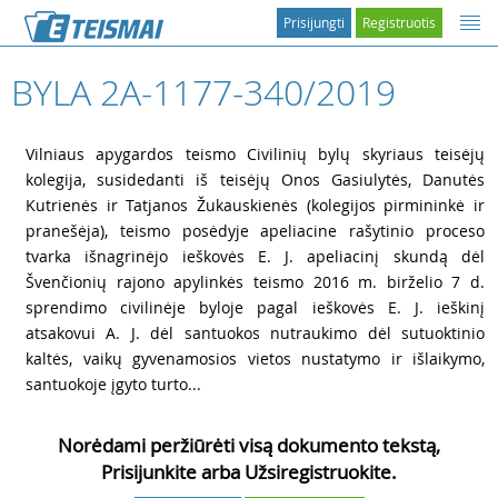
Prisijungti
Registruotis
BYLA 2A-1177-340/2019
1
Vilniaus apygardos teismo Civilinių bylų skyriaus teisėjų
kolegija, susidedanti iš teisėjų Onos Gasiulytės, Danutės
Kutrienės ir Tatjanos Žukauskienės (kolegijos pirmininkė ir
pranešėja), teismo posėdyje apeliacine rašytinio proceso
tvarka išnagrinėjo ieškovės E. J. apeliacinį skundą dėl
Švenčionių rajono apylinkės teismo 2016 m. birželio 7 d.
sprendimo civilinėje byloje pagal ieškovės E. J. ieškinį
atsakovui A. J. dėl santuokos nutraukimo dėl sutuoktinio
kaltės, vaikų gyvenamosios vietos nustatymo ir išlaikymo,
santuokoje įgyto turto...
Norėdami peržiūrėti visą dokumento tekstą,
Prisijunkite arba Užsiregistruokite.