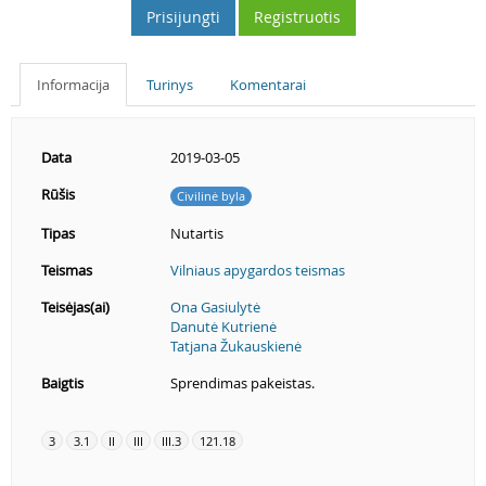
Prisijungti
Registruotis
Informacija
Turinys
Komentarai
Data
2019-03-05
Rūšis
Civilinė byla
Tipas
Nutartis
Teismas
Vilniaus apygardos teismas
Teisėjas(ai)
Ona Gasiulytė
Danutė Kutrienė
Tatjana Žukauskienė
Baigtis
Sprendimas pakeistas.
3
3.1
II
III
III.3
121.18