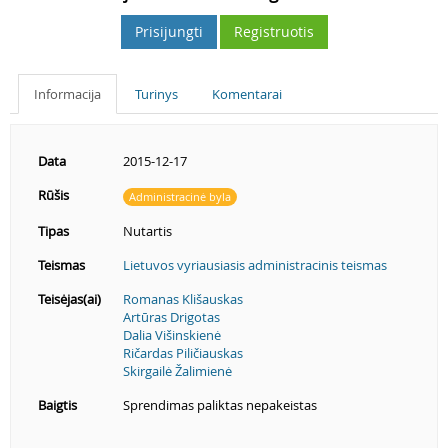
Prisijungti
Registruotis
Informacija
Turinys
Komentarai
Data
2015-12-17
Rūšis
Administracinė byla
Tipas
Nutartis
Teismas
Lietuvos vyriausiasis administracinis teismas
Teisėjas(ai)
Romanas Klišauskas
Artūras Drigotas
Dalia Višinskienė
Ričardas Piličiauskas
Skirgailė Žalimienė
Baigtis
Sprendimas paliktas nepakeistas