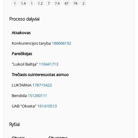
1
1.4
1
1.2
7
7.4
67
74
2
Proceso dalyviai
Atsakovas
Konkurencijos taryba
188668192
Pareiškėjas
"Lukoil Baltija"
110441713
Trečiasis suinteresuotas asmuo
LUKTARNA
178715423
Bendida
151260111
UAB "Okseta"
161410513
Ryšiai
Cituoja
Cituojama