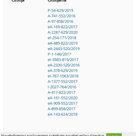
P-54-629/2019
A-741-552/2016
A-97-858/2016
eA-169-822/2017
A-2287-629/2020
eI-254-171/2018
eA-489-822/2019
eA-2443-520/2019
P-1-146/2017
eI-3583-815/2017
eA-2330-520/2016
eA-378-629/2019
eI-767-1063/2018
A-1377-552/2017
I-2027-764/2016
A-417-822/2017
eA-161-552/2020
eA-909-552/2017
A-899-858/2017
eA-143-624/2018
Naudodamiesi paslaugomis sutinkate naudoti mūsų slapukus.