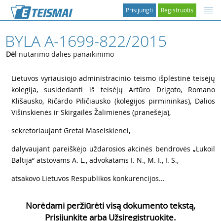
Prisijungti
Registruotis
BYLA A-1699-822/2015
Dėl
nutarimo dalies panaikinimo
1
Lietuvos vyriausiojo administracinio teismo išplėstinė teisėjų
kolegija, susidedanti iš teisėjų Artūro Drigoto, Romano
Klišausko, Ričardo Piličiausko (kolegijos pirmininkas), Dalios
Višinskienės ir Skirgailės Žalimienės (pranešėja),
2
sekretoriaujant Gretai Maselskienei,
3
dalyvaujant pareiškėjo uždarosios akcinės bendrovės „Lukoil
Baltija“ atstovams
A. L., advokatams
I. N.,
M. I.,
I. S.,
4
atsakovo Lietuvos Respublikos konkurencijos...
Norėdami peržiūrėti visą dokumento tekstą,
Prisijunkite arba Užsiregistruokite.