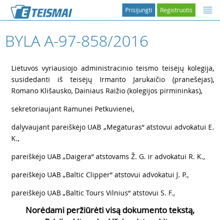
Prisijungti
Registruotis
BYLA A-97-858/2016
1
Lietuvos vyriausiojo administracinio teismo teisėjų kolegija,
susidedanti iš teisėjų Irmanto Jarukaičio (pranešėjas),
Romano Klišausko, Dainiaus Raižio (kolegijos pirmininkas),
2
sekretoriaujant Ramunei Petkuvienei,
3
dalyvaujant pareiškėjo UAB „Megaturas“ atstovui advokatui E.
K.,
4
pareiškėjo UAB „Daigera“ atstovams Ž. G. ir advokatui R. K.,
5
pareiškėjo UAB „Baltic Clipper“ atstovui advokatui J. P.,
6
pareiškėjo UAB „Baltic Tours Vilnius“ atstovui S. F.,
Norėdami peržiūrėti visą dokumento tekstą,