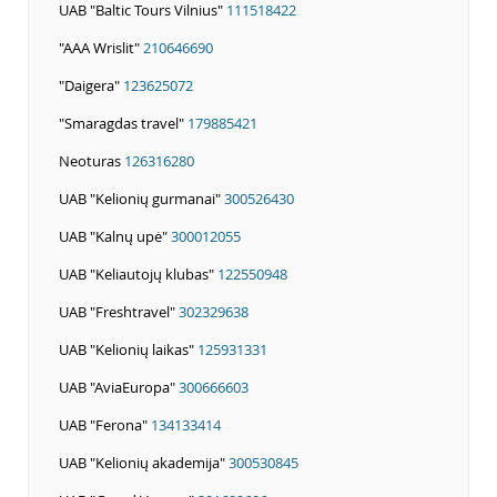
UAB "Baltic Tours Vilnius"
111518422
"AAA Wrislit"
210646690
"Daigera"
123625072
"Smaragdas travel"
179885421
Neoturas
126316280
UAB "Kelionių gurmanai"
300526430
UAB "Kalnų upė"
300012055
UAB "Keliautojų klubas"
122550948
UAB "Freshtravel"
302329638
UAB "Kelionių laikas"
125931331
UAB "AviaEuropa"
300666603
UAB "Ferona"
134133414
UAB "Kelionių akademija"
300530845