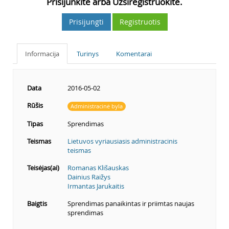
Prisijunkite arba Užsiregistruokite.
Prisijungti
Registruotis
Informacija
Turinys
Komentarai
Data
2016-05-02
Rūšis
Administracinė byla
Tipas
Sprendimas
Teismas
Lietuvos vyriausiasis administracinis
teismas
Teisėjas(ai)
Romanas Klišauskas
Dainius Raižys
Irmantas Jarukaitis
Baigtis
Sprendimas panaikintas ir priimtas naujas
sprendimas