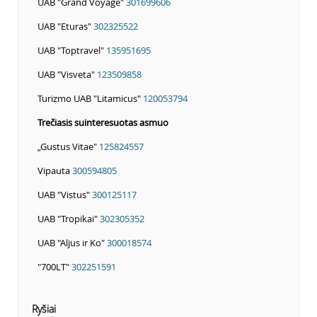
UAB "Grand Voyage"
301699606
UAB "Eturas"
302325522
UAB "Toptravel"
135951695
UAB "Visveta"
123509858
Turizmo UAB "Litamicus"
120053794
Trečiasis suinteresuotas asmuo
„Gustus Vitae"
125824557
Vipauta
300594805
UAB "Vistus"
300125117
UAB "Tropikai"
302305352
UAB "Aljus ir Ko"
300018574
"700LT"
302251591
Ryšiai