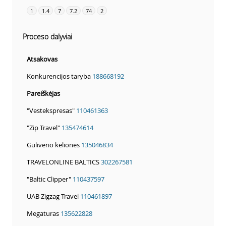
1
1.4
7
7.2
74
2
Proceso dalyviai
Atsakovas
Konkurencijos taryba
188668192
Pareiškėjas
"Vestekspresas"
110461363
"Zip Travel"
135474614
Guliverio kelionės
135046834
TRAVELONLINE BALTICS
302267581
"Baltic Clipper"
110437597
UAB Zigzag Travel
110461897
Megaturas
135622828