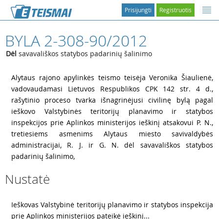
Prisijungti
Registruotis
BYLA 2-308-90/2012
Dėl
savavališkos statybos padarinių šalinimo
1
Alytaus rajono apylinkės teismo teisėja Veronika Šiaulienė,
vadovaudamasi Lietuvos Respublikos CPK 142 str. 4 d.,
rašytinio proceso tvarka išnagrinėjusi civilinę bylą pagal
ieškovo Valstybinės teritorijų planavimo ir statybos
inspekcijos prie Aplinkos ministerijos ieškinį atsakovui P. N.,
tretiesiems asmenims Alytaus miesto savivaldybės
administracijai, R. J. ir G. N. dėl savavališkos statybos
padarinių šalinimo,
Nustatė
2
Ieškovas Valstybinė teritorijų planavimo ir statybos inspekcija
prie Aplinkos ministerijos pateikė ieškinį...