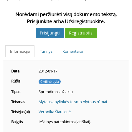
Norėdami peržiūrėti visą dokumento tekstą,
Prisijunkite arba Užsiregistruokite.
Prisijungti
Registruotis
Informacija
Turinys
Komentarai
Data
2012-01-17
Rūšis
Civilinė byla
Tipas
Sprendimas už akių
Teismas
Alytaus apylinkės teismo Alytaus rūmai
Teisėjas(ai)
Veronika Šiaulienė
Baigtis
Ieškinys patenkintas (visiškai).