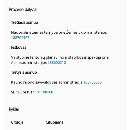
Proceso dalyviai
Trečiasis asmuo
Nacionalinė žemės tarnyba prie Žemės ūkio ministerijos
188704927
Ieškovas
Valstybinė teritorijų planavimo ir statybos inspekcija prie
Aplinkos ministerijos
288600210
Tretysis asmuo
Kauno rajono savivaldybės administracija
188756386
SB "Dubrava"
191108168
Ryšiai
Cituoja
Cituojama