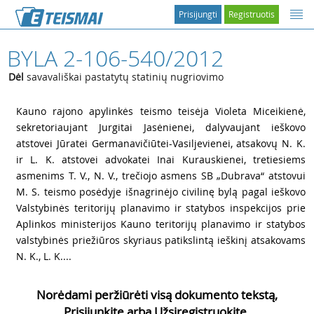
Prisijungti
Registruotis
BYLA 2-106-540/2012
Dėl
savavališkai pastatytų statinių nugriovimo
1
Kauno rajono apylinkės teismo teisėja Violeta Miceikienė,
sekretoriaujant Jurgitai Jasėnienei, dalyvaujant ieškovo
atstovei Jūratei Germanavičiūtei-Vasiljevienei, atsakovų N. K.
ir L. K. atstovei advokatei Inai Kurauskienei, tretiesiems
asmenims T. V., N. V., trečiojo asmens SB „Dubrava“ atstovui
M. S. teismo posėdyje išnagrinėjo civilinę bylą pagal ieškovo
Valstybinės teritorijų planavimo ir statybos inspekcijos prie
Aplinkos ministerijos Kauno teritorijų planavimo ir statybos
valstybinės priežiūros skyriaus patikslintą ieškinį atsakovams
N. K., L. K....
Norėdami peržiūrėti visą dokumento tekstą,
Prisijunkite arba Užsiregistruokite.