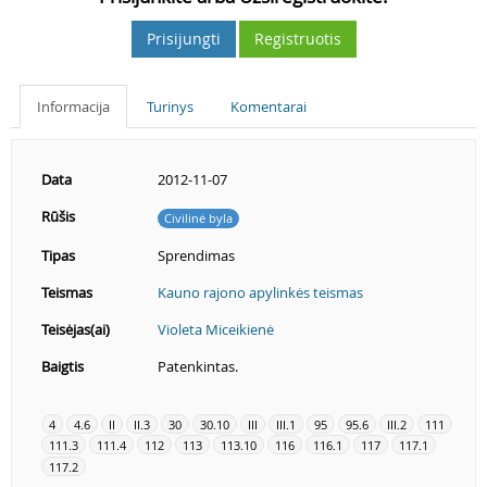
Prisijungti
Registruotis
Informacija
Turinys
Komentarai
Data
2012-11-07
Rūšis
Civilinė byla
Tipas
Sprendimas
Teismas
Kauno rajono apylinkės teismas
Teisėjas(ai)
Violeta Miceikienė
Baigtis
Patenkintas.
4
4.6
II
II.3
30
30.10
III
III.1
95
95.6
III.2
111
111.3
111.4
112
113
113.10
116
116.1
117
117.1
117.2