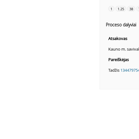
1
1.25
38
Proceso dalyviai
Atsakovas
Kauno m. saviva
Pareiškėjas
Tadžis
13447975