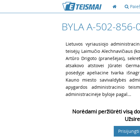
Paie
BYLA A-502-856-
1
Lietuvos vyriausiojo administracin
teisėjų Laimučio Alechnavičiaus (ko
Artūro Drigoto (pranešėjas), sekret
atsakovo atstovei Jūratei German
posėdyje apeliacine tvarka išnag
Kauno miesto savivaldybės admin
apygardos administracinio te
administracinėje byloje pagal...
Norėdami peržiūrėti visą do
Užsire
Prisijungti