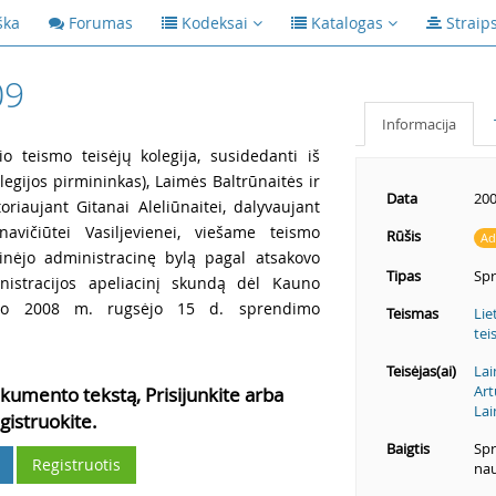
ška
Forumas
Kodeksai
Katalogas
Straip
09
Informacija
io teismo teisėjų kolegija, susidedanti iš
legijos pirmininkas), Laimės Baltrūnaitės ir
Data
200
oriaujant Gitanai Aleliūnaitei, dalyvaujant
avičiūtei Vasiljevienei, viešame teismo
Rūšis
Ad
rinėjo administracinę bylą pagal atsakovo
Tipas
Sp
istracijos apeliacinį skundą dėl Kauno
ismo 2008 m. rugsėjo 15 d. sprendimo
Teismas
Lie
tei
Teisėjas(ai)
Lai
Art
kumento tekstą, Prisijunkite arba
Lai
gistruokite.
Baigtis
Spr
Registruotis
nau