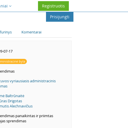
sniai
Registruotis
Prisijungti
Turinys
Komentarai
9-07-17
ministracinė byla
rendimas
tuvos vyriausiasis administracinis
smas
mė Baltrūnaitė
ūras Drigotas
mutis Alechnavičius
endimas panaikintas ir priimtas
jas sprendimas