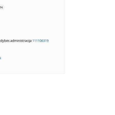
74
ldybės administracija
111106319
4