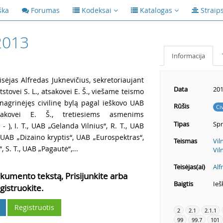
ška
Forumas
Kodeksai
Katalogas
Straip
2013
Informacija
isėjas Alfredas Juknevičius, sekretoriaujant
Data
201
stovei S. L., atsakovei E. Š., viešame teismo
nagrinėjęs civilinę bylą pagal ieškovo UAB
Rūšis
Ci
tsakovei E. Š., tretiesiems asmenims
Tipas
Sp
), I. T., UAB „Gelanda Vilnius“, R. T., UAB
., UAB „Dizaino kryptis“, UAB „Eurospektras“,
Teismas
Vil
, S. T., UAB „Pagautė“,...
Vil
Teisėjas(ai)
Alf
kumento tekstą, Prisijunkite arba
Baigtis
Ieš
gistruokite.
Registruotis
2
2.1
2.1.1
99
99.7
101