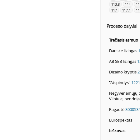
113.8
114
11
117
117.1
11
Proceso dalyviai
Trečiasis asmuo
Danske lizingas
AB SEB lizingas
1
Dizaino kryptis
2
"Atspindys"
1221
Negyvenamųjų pat
Vilniuje, bendrij
Pagautė
300053
Eurospektas
Ieškovas