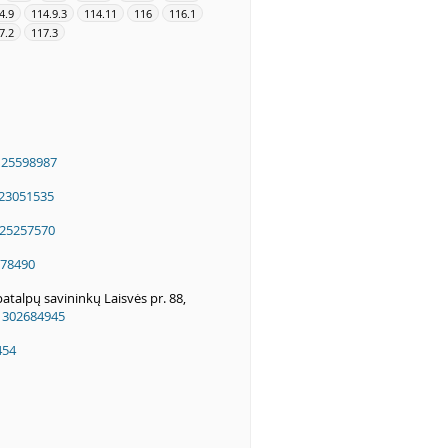
4.9
114.9.3
114.11
116
116.1
7.2
117.3
125598987
23051535
25257570
78490
alpų savininkų Laisvės pr. 88,
a
302684945
454