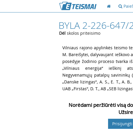
Paie
BYLA 2-226-647/
Dėl
skolos priteisimo
1
Vilniaus rajono apylinkės teismo te
M. Bareišytei, dalyvaujant ieškovo at
posėdyje žodinio proceso tvarka iš
„Vilniaus energija“ ieškinį a
Negyvenamųjų patalpų savininkų ( - 
„Danske lizingas“, A. S., E. T., A. B
UAB „Firstas“, D. T., AB „SEB lizingas“
Norėdami peržiūrėti visą do
Užsire
Prisijungti