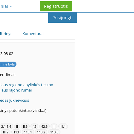
sniai
Registruotis
Prisijungti
Turinys
Komentarai
3-08-02
vilinė byla
rendimas
niaus regiono apylinkės teismo
niaus rajono rūmai
redas Juknevičius
kinys patenkintas (visiškai).
2.1.1.4
II
II.5
42
42.5
III
III.1
III.2
113
113.1
113.2
113.5