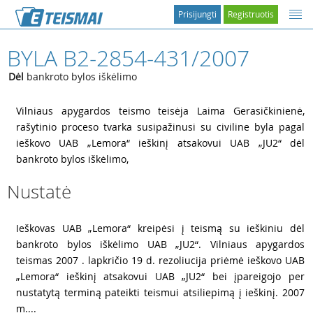
Prisijungti
Registruotis
BYLA B2-2854-431/2007
Dėl
bankroto bylos iškėlimo
1
Vilniaus apygardos teismo teisėja Laima Gerasičkinienė,
rašytinio proceso tvarka susipažinusi su civiline byla pagal
ieškovo UAB „Lemora“ ieškinį atsakovui UAB „JU2“ dėl
bankroto bylos iškėlimo,
Nustatė
2
Ieškovas UAB „Lemora“ kreipėsi į teismą su ieškiniu dėl
bankroto bylos iškėlimo UAB „JU2“. Vilniaus apygardos
teismas 2007 . lapkričio 19 d. rezoliucija priėmė ieškovo UAB
„Lemora“ ieškinį atsakovui UAB „JU2“ bei įpareigojo per
nustatytą terminą pateikti teismui atsiliepimą į ieškinį. 2007
m....