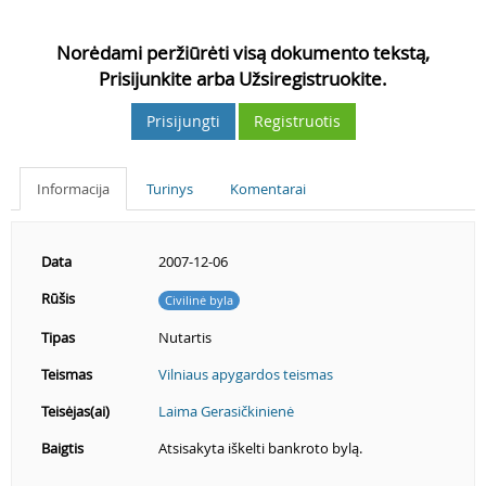
Norėdami peržiūrėti visą dokumento tekstą,
Prisijunkite arba Užsiregistruokite.
Prisijungti
Registruotis
Informacija
Turinys
Komentarai
Data
2007-12-06
Rūšis
Civilinė byla
Tipas
Nutartis
Teismas
Vilniaus apygardos teismas
Teisėjas(ai)
Laima Gerasičkinienė
Baigtis
Atsisakyta iškelti bankroto bylą.