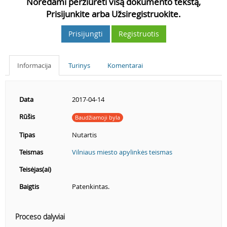
Norėdami peržiūrėti visą dokumento tekstą,
Prisijunkite arba Užsiregistruokite.
Prisijungti
Registruotis
Informacija
Turinys
Komentarai
Data
2017-04-14
Rūšis
Baudžiamoji byla
Tipas
Nutartis
Teismas
Vilniaus miesto apylinkės teismas
Teisėjas(ai)
Baigtis
Patenkintas.
Proceso dalyviai