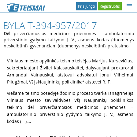
Prisijungti
Registruotis
BYLA T-394-957/2017
Dėl
priverčiamosios medicinos priemonės – ambulatorinio
priverstinio gydymo taikymo J. V., asmens kodas (duomenys
neskelbtini), gyvenančiam (duomenys neskelbtini), pratęsimo
1
Vilniaus miesto apylinkės teismo teisėjas Marijus Kursevičius,
sekretoriaujant Živilei Kalasauskaitei, dalyvaujant prokurorui
Armandui Vainauskui, atstovui advokatui Jonui Vilhelmui
Pliugžmai, VšĮ „Naujininkų poliklinika“ atstovei
R. F.,
2
viešame teismo posėdyje žodinio proceso tvarka išnagrinėjęs
Vilniaus miesto savivaldybės VšĮ Naujininkų poliklinikos
teikimą dėl priverčiamosios medicinos priemonės –
ambulatorinio priverstinio gydymo taikymo
J. V., asmens
kodas
( - ),...