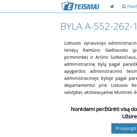
Paie
BYLA A-552-262-
1
Lietuvos vyriausiojo administracin
teisėjų Ramūno Gadliausko (pr
pirmininkė) ir Arūno Sutkevičiaus
administracinę bylą pagal pareiš
apygardos administracinio te
administracinėje byloje pagal pa
departamentui prie Lietuvos Res
valstybei, atstovaujamai Muitinės d
Norėdami peržiūrėti visą do
Užsire
Prisijungti