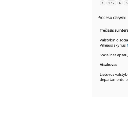
1
1.12
6
6
Proceso dalyviai
Trečiasis suinte
Valstybinio soci
Vilniaus skyrius
Socialinės apsau
Atsakovas
Lietuvos valstyb
departamento p