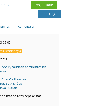
sniai
Registruotis
Prisijungti
Turinys
Komentarai
3-05-02
ministracinė byla
artis
tuvos vyriausiasis administracinis
smas
mūnas Gadliauskas
nas Sutkevičius
lava Ruskan
endimas paliktas nepakeistas