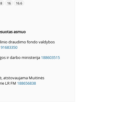
.8
16
16.6
resuotas asmuo
alinio draudimo fondo valdybos
191683350
gos ir darbo ministerija
188603515
ė, atstovaujama Muitinės
rie LR FM
188656838