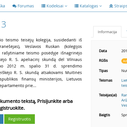
ška
Forumas
Kodeksai
Katalogas
Straip
13
Informacija
io teismo teisėjų kolegija, susidedanti iš
anešėjas), Veslavos Ruskan (kolegijos
Data
201
, rašytiniame teismo posėdyje išnagrinėjo
kėjo R. S. apeliacinį skundą dėl Vilniaus
Rūšis
Ad
ismo 2012 m. spalio 31 d. sprendimo
Tipas
Nut
reiškėjo R. S. skundą atsakovams Muitinės
publikos finansų ministerijos, Lietuvos
Teismas
Lie
epartamento prie...
tei
Teisėjas(ai)
Ra
Arū
kumento tekstą, Prisijunkite arba
Ves
gistruokite.
Baigtis
Spr
Registruotis