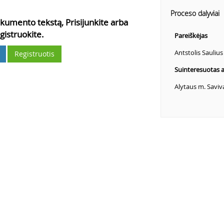
Proceso dalyviai
kumento tekstą, Prisijunkite arba
gistruokite.
Pareiškėjas
Antstolis Saulius
Registruotis
Suinteresuotas
Alytaus m. Savi