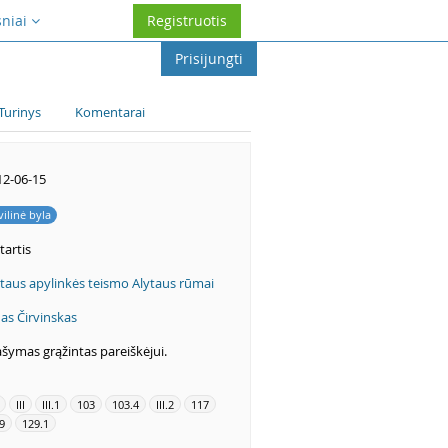
sniai
Registruotis
Prisijungti
Turinys
Komentarai
12-06-15
vilinė byla
tartis
taus apylinkės teismo Alytaus rūmai
as Čirvinskas
šymas grąžintas pareiškėjui.
III
III.1
103
103.4
III.2
117
9
129.1