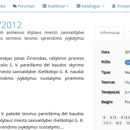
ška
Forumas
Kodeksai
Katalogas
Straip
/2012
m asmeniui Alytaus miesto savivaldybei
Informacija
ujo termino teismo sprendimo įvykdymui
Data
20
isėjas Jonas Čirvinskas, rašytinio proceso
Rūšis
Ci
tolio S. V. pareiškimo dėl baudos skyrimo
esto savivaldybei išieškotojo G. R. naudai
Tipas
Nu
endimo įvykdymui nustatymo priėmimo
Teismas
Aly
Teisėjas(ai)
Jon
Baigtis
Pra
. V. pateikė teismui pareiškimą dėl baudos
9
9.13
9.13.5
ytaus miesto savivaldybei išieškotojo G. R.
117.1
III.5
12
prendimo įvykdymui nustatymo....