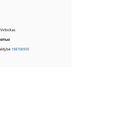
 Virbickas
 asmuo
valdybė
188706935