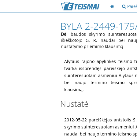
Paie
BYLA 2-2449-179
Dėl
baudos skyrimo suinteresuota
išieškotojo G. R. naudai bei na
nustatymo priėmimo klausimą
1
Alytaus rajono apylinkės teismo te
tvarka išsprendęs pareiškėjo ants
suinteresuotam asmeniui Alytaus mi
bei naujo termino teismo spr
klausimą,
Nustatė
2
2012-05-22 pareiškėjas antstolis S
skyrimo suinteresuotam asmeniui Al
naudai bei naujo termino teismo s