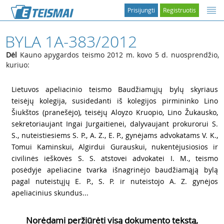
Prisijungti
Registruotis
BYLA 1A-383/2012
Dėl
Kauno apygardos teismo 2012 m. kovo 5 d. nuosprendžio,
kuriuo:
1
Lietuvos apeliacinio teismo Baudžiamųjų bylų skyriaus
teisėjų kolegija, susidedanti iš kolegijos pirmininko Lino
Šiukštos (pranešėjo), teisėjų Aloyzo Kruopio, Lino Žukausko,
sekretoriaujant Ingai Jurgaitienei, dalyvaujant prokurorui S.
S., nuteistiesiems S. P., A. Z., E. P., gynėjams advokatams V. K.,
Tomui Kaminskui, Algirdui Gurauskui, nukentėjusiosios ir
civilinės ieškovės S. S. atstovei advokatei I. M., teismo
posėdyje apeliacine tvarka išnagrinėjo baudžiamąją bylą
pagal nuteistųjų E. P., S. P. ir nuteistojo A. Z. gynėjos
apeliacinius skundus...
Norėdami peržiūrėti visą dokumento tekstą,