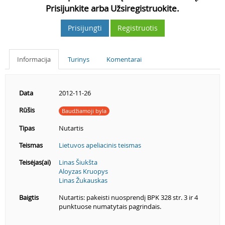
Prisijunkite arba Užsiregistruokite.
Prisijungti
Registruotis
Informacija
Turinys
Komentarai
Data
2012-11-26
Rūšis
Baudžiamoji byla
Tipas
Nutartis
Teismas
Lietuvos apeliacinis teismas
Teisėjas(ai)
Linas Šiukšta
Aloyzas Kruopys
Linas Žukauskas
Baigtis
Nutartis: pakeisti nuosprendį BPK 328 str. 3 ir 4
punktuose numatytais pagrindais.