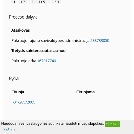
1
1.7
11
11.5
11.5.3
Proceso dalyviai
Atsakovas
Pakruojo rajono savivaldybės administracija
288733050
Tretysis suinteresuotas asmuo
Pakruojo arka
167917740
Ryšiai
Cituoja
Cituojama
I-91-289/2009
Naudodamiesi paslaugomis sutinkate naudoti mūsų slapukus.
Sutinku
Plačiau