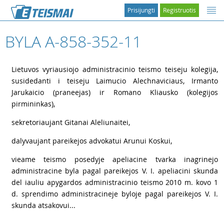
Prisijungti
Registruotis
BYLA A-858-352-11
1
Lietuvos vyriausiojo administracinio teismo teiseju kolegija,
susidedanti i teiseju Laimucio Alechnaviciaus, Irmanto
Jarukaicio (praneejas) ir Romano Kliausko (kolegijos
pirmininkas),
2
sekretoriaujant Gitanai Aleliunaitei,
3
dalyvaujant pareikejos advokatui Arunui Koskui,
4
vieame teismo posedyje apeliacine tvarka inagrinejo
administracine byla pagal pareikejos V. I. apeliacini skunda
del iauliu apygardos administracinio teismo 2010 m. kovo 1
d. sprendimo administracineje byloje pagal pareikejos V. I.
skunda atsakovui...