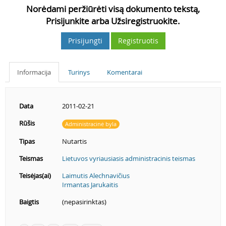
Norėdami peržiūrėti visą dokumento tekstą,
Prisijunkite arba Užsiregistruokite.
Prisijungti
Registruotis
Informacija
Turinys
Komentarai
Data
2011-02-21
Rūšis
Administracinė byla
Tipas
Nutartis
Teismas
Lietuvos vyriausiasis administracinis teismas
Teisėjas(ai)
Laimutis Alechnavičius
Irmantas Jarukaitis
Baigtis
(nepasirinktas)