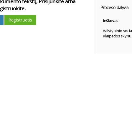
kumento tekstą, Prisijunkite arba
Proceso dalyviai
gistruokite.
Registruotis
Ieškovas
Valstybinio soci
Klaipėdos skyri