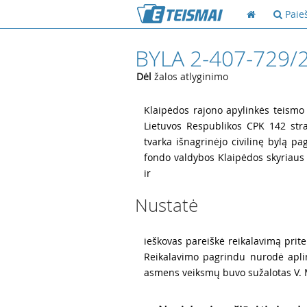
Paie
BYLA 2-407-729/
Dėl
žalos atlyginimo
1
Klaipėdos rajono apylinkės teismo
Lietuvos Respublikos CPK 142 strai
tvarka išnagrinėjo civilinę bylą pa
fondo valdybos Klaipėdos skyriaus i
ir
Nustatė
2
ieškovas pareiškė reikalavimą pritei
Reikalavimo pagrindu nurodė apli
asmens veiksmų buvo sužalotas V. M.