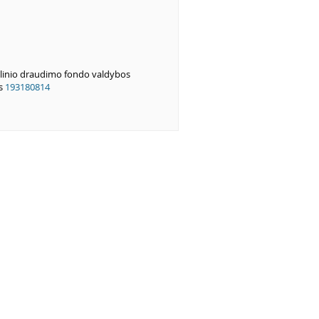
alinio draudimo fondo valdybos
us
193180814