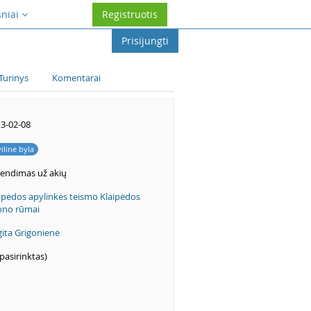
sniai
Registruotis
Prisijungti
Turinys
Komentarai
3-02-08
vilinė byla
endimas už akių
ipėdos apylinkės teismo Klaipėdos
ono rūmai
gita Grigonienė
pasirinktas)