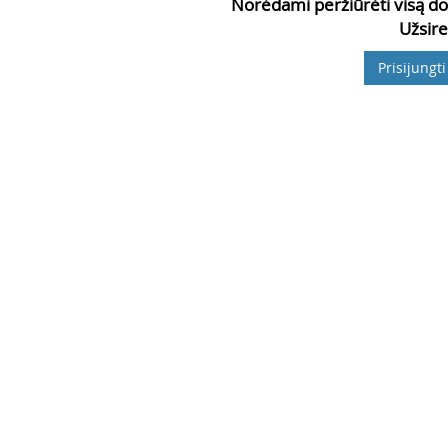
Norėdami peržiūrėti visą do
Užsire
Prisijungti