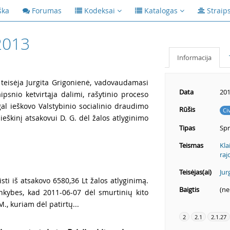
ška
Forumas
Kodeksai
Katalogas
Straip
2013
Informacija
 teisėja Jurgita Grigonienė, vadovaudamasi
Data
201
psnio ketvirtąja dalimi, rašytinio proceso
gal ieškovo Valstybinio socialinio draudimo
Rūšis
Ci
eškinį atsakovui D. G. dėl žalos atlyginimo
Tipas
Spr
Teismas
Kla
raj
Teisėjas(ai)
Jur
sti iš atsakovo 6580,36 Lt žalos atlyginimą.
Baigtis
(ne
nkybes, kad 2011-06-07 dėl smurtinių kito
, kuriam dėl patirtų...
2
2.1
2.1.27