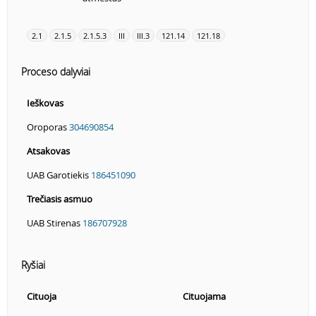
2.1
2.1.5
2.1.5.3
III
III.3
121.14
121.18
Proceso dalyviai
Ieškovas
Oroporas
304690854
Atsakovas
UAB Garotiekis
186451090
Trečiasis asmuo
UAB Stirenas
186707928
Ryšiai
Cituoja
Cituojama