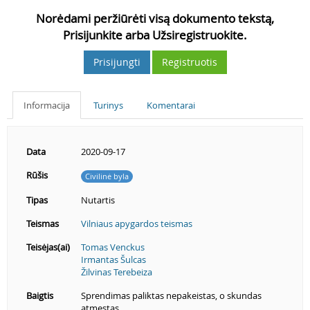
Norėdami peržiūrėti visą dokumento tekstą,
Prisijunkite arba Užsiregistruokite.
Prisijungti
Registruotis
Informacija
Turinys
Komentarai
Data
2020-09-17
Rūšis
Civilinė byla
Tipas
Nutartis
Teismas
Vilniaus apygardos teismas
Teisėjas(ai)
Tomas Venckus
Irmantas Šulcas
Žilvinas Terebeiza
Baigtis
Sprendimas paliktas nepakeistas, o skundas
atmestas