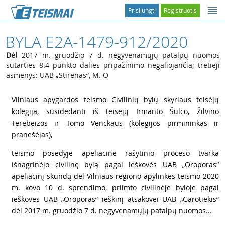
Prisijungti
Registruotis
BYLA E2A-1479-912/2020
Dėl
2017 m. gruodžio 7 d. negyvenamųjų patalpų nuomos
sutarties 8.4 punkto dalies pripažinimo negaliojančia; tretieji
asmenys: UAB „Stirenas“, M. O
1
Vilniaus apygardos teismo Civilinių bylų skyriaus teisėjų
kolegija, susidedanti iš teisėjų Irmanto Šulco, Žilvino
Terebeizos ir Tomo Venckaus (kolegijos pirmininkas ir
pranešėjas),
2
teismo posėdyje apeliacine rašytinio proceso tvarka
išnagrinėjo civilinę bylą pagal ieškovės UAB „Oroporas“
apeliacinį skundą dėl Vilniaus regiono apylinkės teismo 2020
m. kovo 10 d. sprendimo, priimto civilinėje byloje pagal
ieškovės UAB „Oroporas“ ieškinį atsakovei UAB „Garotiekis“
dėl 2017 m. gruodžio 7 d. negyvenamųjų patalpų nuomos...