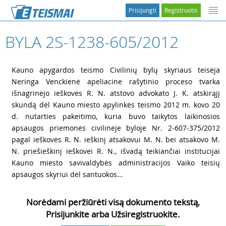
Prisijungti
Registruotis
BYLA 2S-1238-605/2012
1
Kauno apygardos teismo Civilinių bylų skyriaus teisėja
Neringa Venckienė apeliacine rašytinio proceso tvarka
išnagrinėjo ieškovės R. N. atstovo advokato J. K. atskirąjį
skundą dėl Kauno miesto apylinkės teismo 2012 m. kovo 20
d. nutarties pakeitimo, kuria buvo taikytos laikinosios
apsaugos priemonės civilinėje byloje Nr. 2-607-375/2012
pagal ieškovės R. N. ieškinį atsakovui M. N. bei atsakovo M.
N. priešieškinį ieškovei R. N., išvadą teikiančiai institucijai
Kauno miesto savivaldybės administracijos Vaiko teisių
apsaugos skyriui dėl santuokos...
Norėdami peržiūrėti visą dokumento tekstą,
Prisijunkite arba Užsiregistruokite.