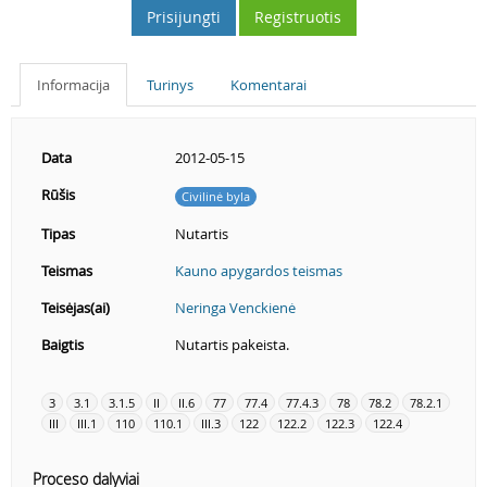
Prisijungti
Registruotis
Informacija
Turinys
Komentarai
Data
2012-05-15
Rūšis
Civilinė byla
Tipas
Nutartis
Teismas
Kauno apygardos teismas
Teisėjas(ai)
Neringa Venckienė
Baigtis
Nutartis pakeista.
3
3.1
3.1.5
II
II.6
77
77.4
77.4.3
78
78.2
78.2.1
III
III.1
110
110.1
III.3
122
122.2
122.3
122.4
Proceso dalyviai