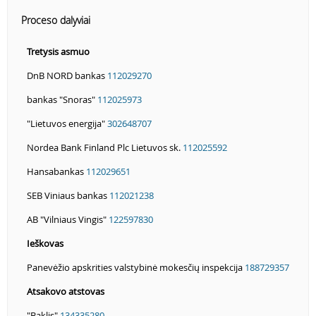
Proceso dalyviai
Tretysis asmuo
DnB NORD bankas
112029270
bankas "Snoras"
112025973
"Lietuvos energija"
302648707
Nordea Bank Finland Plc Lietuvos sk.
112025592
Hansabankas
112029651
SEB Viniaus bankas
112021238
AB "Vilniaus Vingis"
122597830
Ieškovas
Panevėžio apskrities valstybinė mokesčių inspekcija
188729357
Atsakovo atstovas
"Baklis"
134335280