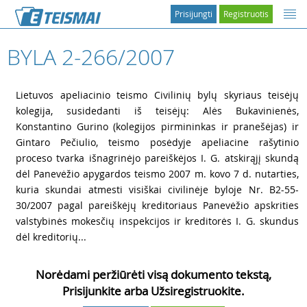
Prisijungti
Registruotis
BYLA 2-266/2007
1
Lietuvos apeliacinio teismo Civilinių bylų skyriaus teisėjų
kolegija, susidedanti iš teisėjų: Alės Bukavinienės,
Konstantino Gurino (kolegijos pirmininkas ir pranešėjas) ir
Gintaro Pečiulio, teismo posėdyje apeliacine rašytinio
proceso tvarka išnagrinėjo pareiškėjos I. G. atskirąjį skundą
dėl Panevėžio apygardos teismo 2007 m. kovo 7 d. nutarties,
kuria skundai atmesti visiškai civilinėje byloje Nr. B2-55-
30/2007 pagal pareiškėjų kreditoriaus Panevėžio apskrities
valstybinės mokesčių inspekcijos ir kreditorės I. G. skundus
dėl kreditorių...
Norėdami peržiūrėti visą dokumento tekstą,
Prisijunkite arba Užsiregistruokite.