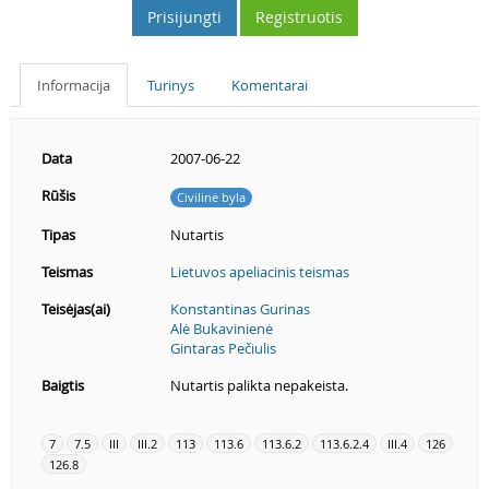
Prisijungti
Registruotis
Informacija
Turinys
Komentarai
Data
2007-06-22
Rūšis
Civilinė byla
Tipas
Nutartis
Teismas
Lietuvos apeliacinis teismas
Teisėjas(ai)
Konstantinas Gurinas
Alė Bukavinienė
Gintaras Pečiulis
Baigtis
Nutartis palikta nepakeista.
7
7.5
III
III.2
113
113.6
113.6.2
113.6.2.4
III.4
126
126.8