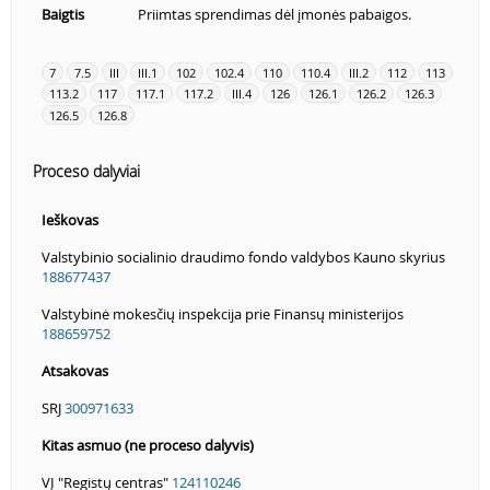
Baigtis
Priimtas sprendimas dėl įmonės pabaigos.
7
7.5
III
III.1
102
102.4
110
110.4
III.2
112
113
113.2
117
117.1
117.2
III.4
126
126.1
126.2
126.3
126.5
126.8
Proceso dalyviai
Ieškovas
Valstybinio socialinio draudimo fondo valdybos Kauno skyrius
188677437
Valstybinė mokesčių inspekcija prie Finansų ministerijos
188659752
Atsakovas
SRJ
300971633
Kitas asmuo (ne proceso dalyvis)
VĮ "Registų centras"
124110246