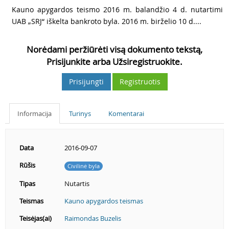
4
Kauno apygardos teismo 2016 m. balandžio 4 d. nutartimi
UAB „SRJ“ iškelta bankroto byla. 2016 m. birželio 10 d....
Norėdami peržiūrėti visą dokumento tekstą,
Prisijunkite arba Užsiregistruokite.
Prisijungti
Registruotis
Informacija
Turinys
Komentarai
Data
2016-09-07
Rūšis
Civilinė byla
Tipas
Nutartis
Teismas
Kauno apygardos teismas
Teisėjas(ai)
Raimondas Buzelis