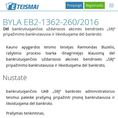
Prisijungti
Registruotis
BYLA EB2-1362-260/2016
Dėl
bankrutuojančios uždarosios akcinės bendrovės „SRJ“
pripažinimo bankrutavusia ir likviduojama dėl bankroto
1
Kauno apygardos teismo teisėjas Raimondas Buzelis,
rašytinio proceso tvarka išnagrinėjęs klausimą dėl
bankrutuojančios uždarosios akcinės bendrovės „SRJ“
pripažinimo bankrutavusia ir likviduojama dėl bankroto,
Nustatė
2
bankrutuojančios UAB „SRJ“ bankroto administratorius
teismui pateikė prašymą pripažinti įmonę bankrutavusia ir
likviduojama dėl bankroto.
3
Prašymas tenkintinas.