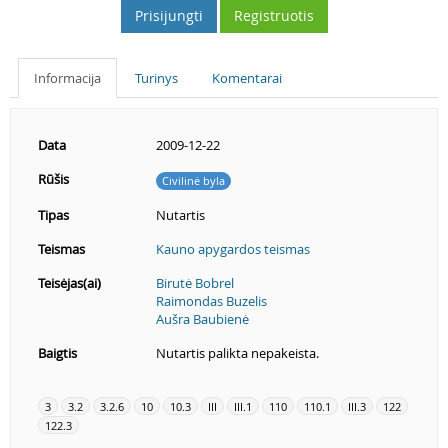
Prisijungti
Registruotis
Informacija
Turinys
Komentarai
Data
2009-12-22
Rūšis
Civilinė byla
Tipas
Nutartis
Teismas
Kauno apygardos teismas
Teisėjas(ai)
Birutė Bobrel
Raimondas Buzelis
Aušra Baubienė
Baigtis
Nutartis palikta nepakeista.
3
3.2
3.2.6
10
10.3
III
III.1
110
110.1
III.3
122
122.3