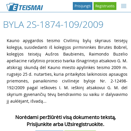
Prisijungti
Registruotis
BYLA 2S-1874-109/2009
1
Kauno apygardos teismo Civilinių bylų skyriaus teisėjų
kolegija, susidedanti iš kolegijos pirmininkės Birutės Bobrel,
kolegijos teisėjų Aušros Baubienės, Raimondo Buzelio
apeliacine rašytinio proceso tvarka išnagrinėjo atsakovo G. M.
atskirąjį skundą dėl Kauno miesto apylinkės teismo 2009 m.
rugsėjo 25 d. nutarties, kuria pritaikytos laikinosios apsaugos
priemonės, panaikinimo civilinėje byloje Nr. 2-12498-
192/2009 pagal ieškovės I. M. ieškinį atsakovui G. M. dėl
skyrium gyvenančių tėvų bendravimo su vaiku ir dalyvavimo
jį auklėjant, išvadą...
Norėdami peržiūrėti visą dokumento tekstą,
Prisijunkite arba Užsiregistruokite.