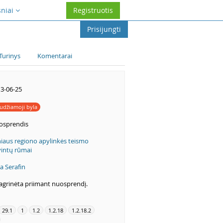
sniai
Registruotis
Prisijungti
Turinys
Komentarai
3-06-25
udžiamoji byla
osprendis
niaus regiono apylinkės teismo
vintų rūmai
na Serafin
agrinėta priimant nuosprendį.
29.1
1
1.2
1.2.18
1.2.18.2