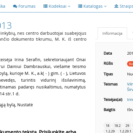
ška
Forumas
Kodeksai
Katalogas
Straip
013
linkybių, nes centro darbuotojai suabejojus
Informacija
ančio dokumento tikrumu, M. K. iš centro
Data
201
eisėja Irina Serafin, sekretoriaujant Onai
Rūšis
Ba
orui Dainiui Dambrauskui, viešame teismo
, kurioje M. K., a.k( - ) gim. ( - ), Lietuvos
Tipas
Nu
nevedęs, turintis vidurinį išsilavinimą,
Teismas
Vil
 kaltinamas padaręs nusikaltimus, numatytus
Šir
14 str.1 d.
Teisėjas(ai)
Iri
ąją bylą, Nustatė
Baigtis
Išn
18
18.2
29
kumento tekstą, Prisijunkite arba
1.2.29
1.2.29.1