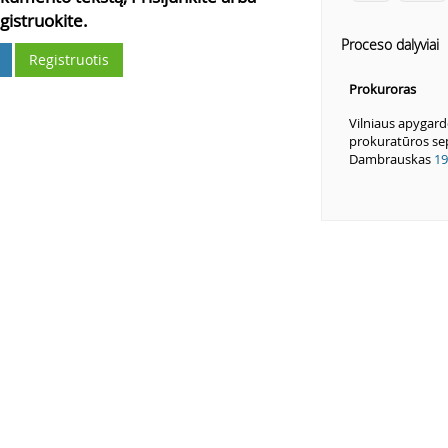
gistruokite.
Proceso dalyviai
Registruotis
Prokuroras
Vilniaus apygard
prokuratūros sep
Dambrauskas
19