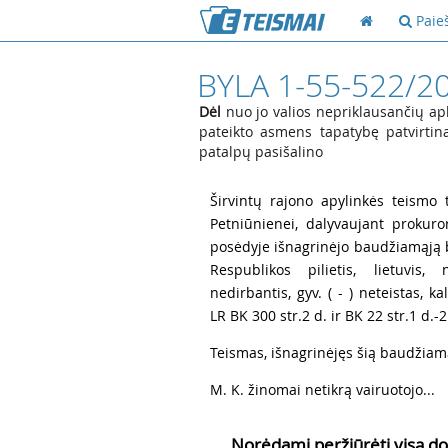
Paie
BYLA 1-55-522/2
Dėl
nuo jo valios nepriklausančių ap
pateikto asmens tapatybę patvirtin
patalpų pasišalino
1
Širvintų rajono apylinkės teismo t
Petniūnienei, dalyvaujant prokur
posėdyje išnagrinėjo baudžiamąją bylą
Respublikos pilietis, lietuvis, 
nedirbantis, gyv. ( - ) neteistas,
LR BK 300 str.2 d. ir BK 22 str.1 d.-2
2
Teismas, išnagrinėjęs šią baudžiam
3
M. K. žinomai netikrą vairuotojo...
Norėdami peržiūrėti visą do