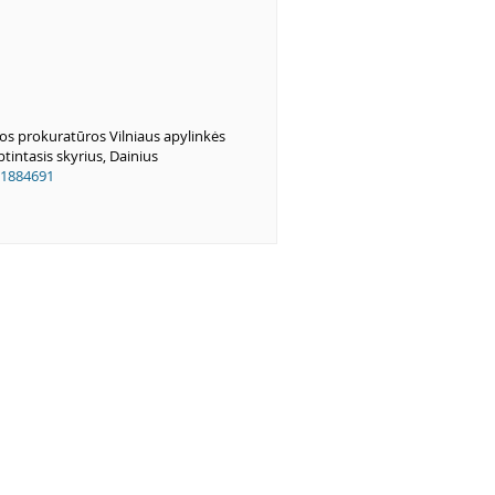
os prokuratūros Vilniaus apylinkės
tintasis skyrius, Dainius
1884691