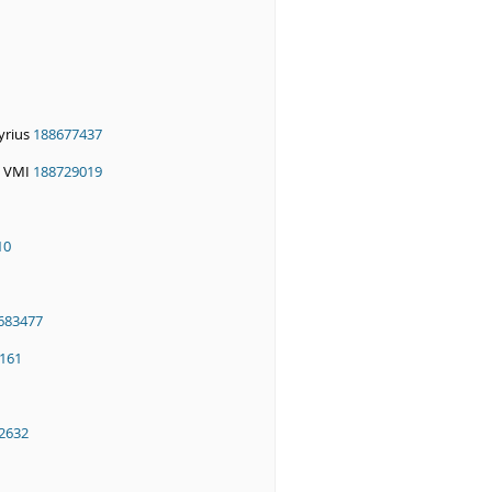
yrius
188677437
s VMI
188729019
10
683477
161
2632