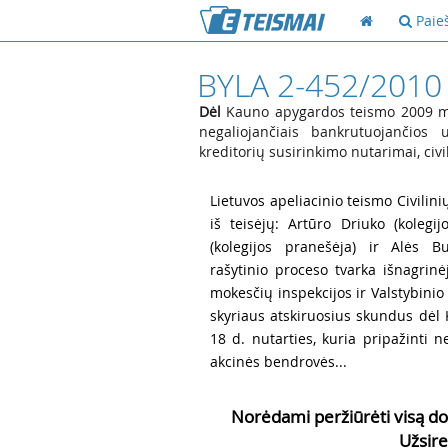
Paie
BYLA 2-452/2010
Dėl
Kauno apygardos teismo 2009 m. g
negaliojančiais bankrutuojančios 
kreditorių susirinkimo nutarimai, civ
2
Lietuvos apeliacinio teismo Civilini
iš teisėjų: Artūro Driuko (kolegij
(kolegijos pranešėja) ir Alės B
rašytinio proceso tvarka išnagrinė
mokesčių inspekcijos ir Valstybini
skyriaus atskiruosius skundus dė
18 d. nutarties, kuria pripažinti 
akcinės bendrovės...
Norėdami peržiūrėti visą do
Užsire