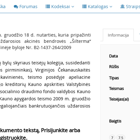
ška
Forumas
Kodeksai
Katalogas
Straip
ruodžio 18 d. nutarties, kuria pripažinti
Informacija
uždarosios akcinės bendrovės „Šilterma“
ilinėje byloje Nr. B2-1437-264/2009
Data
ų bylų skyriaus teisėjų kolegija, susidedanti
Rūšis
os pirmininkas), Virginijos Čekanauskaitės
ukavinienės, teismo posėdyje apeliacine
Tipas
jo kreditorių Kauno apskrities Valstybinės
Teismas
o socialinio draudimo fondo valdybos Kauno
l Kauno apygardos teismo 2009 m. gruodžio
Teisėjas(ai)
negaliojančiais bankrutuojančios uždarosios
Baigtis
kumento tekstą, Prisijunkite arba
gistruokite.
7
7.5