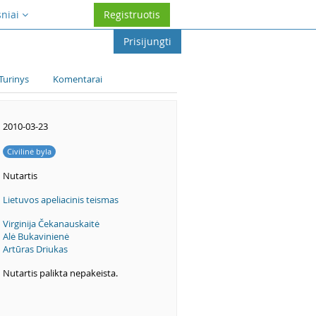
sniai
Registruotis
Prisijungti
Turinys
Komentarai
2010-03-23
Civilinė byla
Nutartis
Lietuvos apeliacinis teismas
Virginija Čekanauskaitė
Alė Bukavinienė
Artūras Driukas
Nutartis palikta nepakeista.