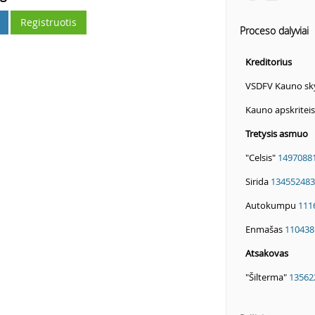
Registruotis
Proceso dalyviai
Kreditorius
VSDFV Kauno sk
Kauno apskritei
Tretysis asmuo
"Celsis"
1497088
Sirida
134552483
Autokumpu
111
Enmašas
110438
Atsakovas
"Šilterma"
13562