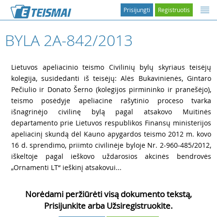
Prisijungti
Registruotis
BYLA 2A-842/2013
1
Lietuvos apeliacinio teismo Civilinių bylų skyriaus teisėjų
kolegija, susidedanti iš teisėjų: Alės Bukavinienės, Gintaro
Pečiulio ir Donato Šerno (kolegijos pirmininko ir pranešėjo),
teismo posėdyje apeliacine rašytinio proceso tvarka
išnagrinėjo civilinę bylą pagal atsakovo Muitinės
departamento prie Lietuvos respublikos Finansų ministerijos
apeliacinį skundą dėl Kauno apygardos teismo 2012 m. kovo
16 d. sprendimo, priimto civilinėje byloje Nr. 2-960-485/2012,
iškeltoje pagal ieškovo uždarosios akcinės bendrovės
„Ornamenti LT“ ieškinį atsakovui...
Norėdami peržiūrėti visą dokumento tekstą,
Prisijunkite arba Užsiregistruokite.