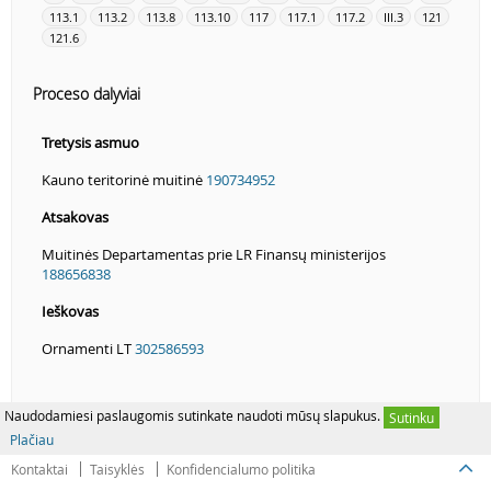
113.1
113.2
113.8
113.10
117
117.1
117.2
III.3
121
121.6
Proceso dalyviai
Tretysis asmuo
Kauno teritorinė muitinė
190734952
Atsakovas
Muitinės Departamentas prie LR Finansų ministerijos
188656838
Ieškovas
Ornamenti LT
302586593
Naudodamiesi paslaugomis sutinkate naudoti mūsų slapukus.
Sutinku
Plačiau
Kontaktai
Taisyklės
Konfidencialumo politika