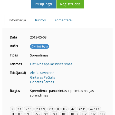
Prisijungti
Registruotis
Informacija
Turinys
Komentarai
Data
2013-05-03
Rūšis
Civilinė byla
Tipas
Sprendimas
Teismas
Lietuvos apeliacinis teismas
Teisėjas(ai)
Alė Bukavinienė
Gintaras Pečiulis
Donatas Šernas
Baigtis
Sprendimas panaikintas ir priimtas naujas
sprendimas
2
2.1
2.1.1
2.1.1.9
2.3
II
II.5
42
42.11
42.11.1
III
III.1
95
95.5
99
99.4
106
106.3
III.2
112
113