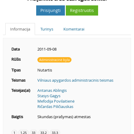
Prisijungti
Registruotis
Informacija
Turinys
Komentarai
Data
2011-09-08
Rūšis
Administracinė byla
Tipas
Nutartis
Teismas
Vilniaus apygardos administracinis teismas
Teisėjas(ai)
Antanas Ablingis
Stasys Gagys
Mefodija Povilaitienė
Ričardas Piličiauskas
Baigtis
Skundas (prašymas) atmestas
1
1.25
33
33.2
33.3