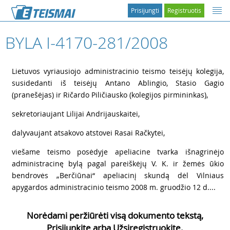
Prisijungti
Registruotis
BYLA I-4170-281/2008
1
Lietuvos vyriausiojo administracinio teismo teisėjų kolegija,
susidedanti iš teisėjų Antano Ablingio, Stasio Gagio
(pranešėjas) ir Ričardo Piličiausko (kolegijos pirmininkas),
2
sekretoriaujant Lilijai Andrijauskaitei,
3
dalyvaujant atsakovo atstovei Rasai Račkytei,
4
viešame teismo posėdyje apeliacine tvarka išnagrinėjo
administracinę bylą pagal pareiškėjų
V. K. ir žemės ūkio
bendrovės „Berčiūnai“ apeliacinį skundą dėl Vilniaus
apygardos administracinio teismo 2008 m. gruodžio 12 d....
Norėdami peržiūrėti visą dokumento tekstą,
Prisijunkite arba Užsiregistruokite.