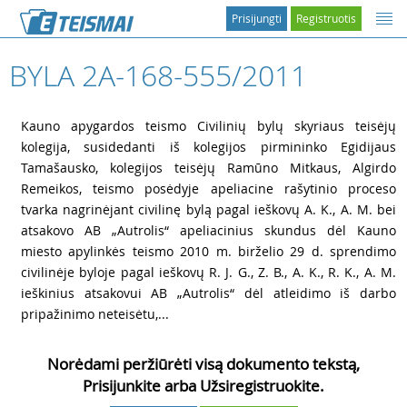
Prisijungti
Registruotis
BYLA 2A-168-555/2011
1
Kauno apygardos teismo Civilinių bylų skyriaus teisėjų
kolegija, susidedanti iš kolegijos pirmininko Egidijaus
Tamašausko, kolegijos teisėjų Ramūno Mitkaus, Algirdo
Remeikos, teismo posėdyje apeliacine rašytinio proceso
tvarka nagrinėjant civilinę bylą pagal ieškovų A. K., A. M. bei
atsakovo AB „Autrolis“ apeliacinius skundus dėl Kauno
miesto apylinkės teismo 2010 m. birželio 29 d. sprendimo
civilinėje byloje pagal ieškovų R. J. G., Z. B., A. K., R. K., A. M.
ieškinius atsakovui AB „Autrolis“ dėl atleidimo iš darbo
pripažinimo neteisėtu,...
Norėdami peržiūrėti visą dokumento tekstą,
Prisijunkite arba Užsiregistruokite.