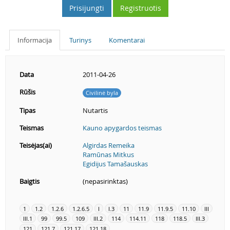
Prisijungti
Registruotis
Informacija
Turinys
Komentarai
Data
2011-04-26
Rūšis
Civilinė byla
Tipas
Nutartis
Teismas
Kauno apygardos teismas
Teisėjas(ai)
Algirdas Remeika
Ramūnas Mitkus
Egidijus Tamašauskas
Baigtis
(nepasirinktas)
1
1.2
1.2.6
1.2.6.5
I
I.3
11
11.9
11.9.5
11.10
III
III.1
99
99.5
109
III.2
114
114.11
118
118.5
III.3
121
121.7
121.17
121.18