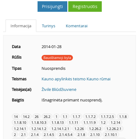
Prisijungti
Registruotis
Informacija
Turinys
Komentarai
Data
2014-01-28
Rūšis
Baudžiamoji byla
Tipas
Nuosprendis
Teismas
Kauno apylinkės teismo Kauno rūmai
Teisėjas(ai)
Živilė Bliūdžiuvienė
Baigtis
Išnagrinėta priimant nuosprendį.
14
14.2
26
26.2
1
1.1
1.1.7
1.1.7.2
1.1.7.2.5
1.1.8
1.1.8.10
1.1.8.10.3
1.1.8.13
1.1.11
1.1.11.9
1.2
1.2.14
1.2.14.1
1.2.14.1.2
1.2.14.1.2.1
1.2.26
1.2.26.2
1.2.26.2.1
2
2.1
2.1.4
2.1.4.5
2.1.4.5.4
2.1.8
2.1.10
2.1.10.1