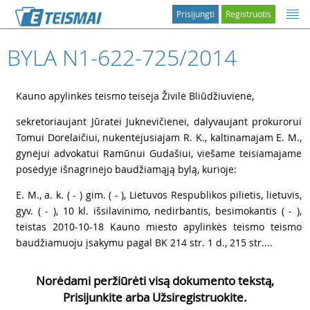
Prisijungti
Registruotis
BYLA N1-622-725/2014
1
Kauno apylinkės teismo teisėja Živilė Bliūdžiuvienė,
2
sekretoriaujant Jūratei Juknevičienei, dalyvaujant prokurorui
Tomui Dorelaičiui, nukentėjusiajam R. K., kaltinamajam E. M.,
gynėjui advokatui Ramūnui Gudašiui, viešame teisiamajame
posėdyje išnagrinėjo baudžiamąją bylą, kurioje:
3
E. M., a. k. ( - ) gim. ( - ), Lietuvos Respublikos pilietis, lietuvis,
gyv. ( - ), 10 kl. išsilavinimo, nedirbantis, besimokantis ( - ),
teistas 2010-10-18 Kauno miesto apylinkės teismo teismo
baudžiamuoju įsakymu pagal BK 214 str. 1 d., 215 str....
Norėdami peržiūrėti visą dokumento tekstą,
Prisijunkite arba Užsiregistruokite.