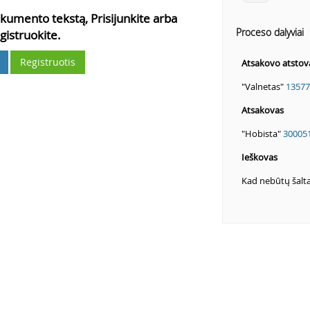
kumento tekstą, Prisijunkite arba
Proceso dalyviai
gistruokite.
Registruotis
Atsakovo atstov
"Valnetas"
13577
Atsakovas
"Hobista"
30005
Ieškovas
Kad nebūtų šalt