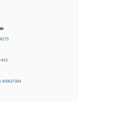
as
8275
1453
a
300637384