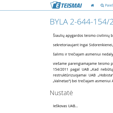
Paie
BYLA 2-644-154/
1
Šiaulių apygardos teismo civilinių 
2
sekretoriaujant Ingai Sidorenkienei,
3
šalims ir trečiajam asmeniui nedaly
4
viešame parengiamajame teismo pos
154/2011 pagal UAB „Kad nebūtų š
restruktūrizuojamai UAB „Hobista
„Valnetas“) bei trečiajam asmeniui A
Nustatė
6
Ieškovas UAB...