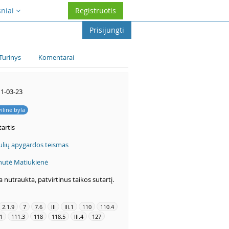
sniai
Registruotis
Prisijungti
Turinys
Komentarai
1-03-23
vilinė byla
artis
ulių apygardos teismas
utė Matiukienė
a nutraukta, patvirtinus taikos sutartį.
2.1.9
7
7.6
III
III.1
110
110.4
1
111.3
118
118.5
III.4
127