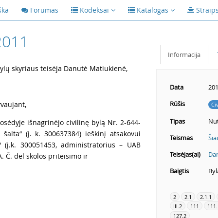
ška
Forumas
Kodeksai
Katalogas
Straip
2011
Informacija
bylų skyriaus teisėja Danutė Matiukienė,
Data
201
Rūšis
vaujant,
Ci
Tipas
Nut
ėdyje išnagrinėjo civilinę bylą Nr. 2-644-
alta“ (į. k. 300637384) ieškinį atsakovui
Teismas
Šia
“ (į.k. 300051453, administratorius – UAB
Teisėjas(ai)
Dan
. Č. dėl skolos priteisimo ir
Baigtis
Byl
2
2.1
2.1.1
III.2
111
111.
127.2