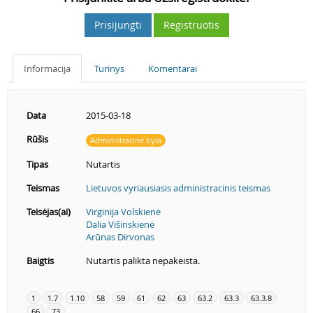
Prisijungti
Registruotis
Informacija
Turinys
Komentarai
Data
2015-03-18
Rūšis
Administracinė byla
Tipas
Nutartis
Teismas
Lietuvos vyriausiasis administracinis teismas
Teisėjas(ai)
Virginija Volskienė
Dalia Višinskienė
Arūnas Dirvonas
Baigtis
Nutartis palikta nepakeista.
1
1.7
1.10
58
59
61
62
63
63.2
63.3
63.3.8
66
73