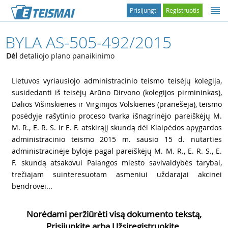
Prisijungti
Registruotis
BYLA AS-505-492/2015
Dėl
detaliojo plano panaikinimo
1
Lietuvos vyriausiojo administracinio teismo teisėjų kolegija,
susidedanti iš teisėjų Arūno Dirvono (kolegijos pirmininkas),
Dalios Višinskienės ir Virginijos Volskienės (pranešėja), teismo
posėdyje rašytinio proceso tvarka išnagrinėjo pareiškėjų M.
M. R., E. R. S. ir E. F. atskirąjį skundą dėl Klaipėdos apygardos
administracinio teismo 2015 m. sausio 15 d. nutarties
administracinėje byloje pagal pareiškėjų M. M. R., E. R. S., E.
F. skundą atsakovui Palangos miesto savivaldybės tarybai,
trečiajam suinteresuotam asmeniui uždarajai akcinei
bendrovei...
Norėdami peržiūrėti visą dokumento tekstą,
Prisijunkite arba Užsiregistruokite.