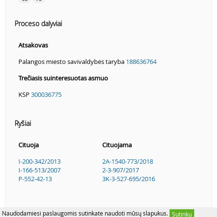
Proceso dalyviai
Atsakovas
Palangos miesto savivaldybės taryba
188636764
Trečiasis suinteresuotas asmuo
KSP
300036775
Ryšiai
Cituoja
Cituojama
I-200-342/2013
2A-1540-773/2018
I-166-513/2007
2-3-907/2017
P-552-42-13
3K-3-527-695/2016
Naudodamiesi paslaugomis sutinkate naudoti mūsų slapukus.
Sutinku