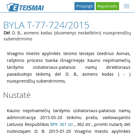
Prisijungti
Registruotis
BYLA T-77-724/2015
Dėl
D. B., asmens kodas (duomenys neskelbtini) nuosprendžių
subendrinimo
1
Visagino miesto apylinkės teismo teisėjas Giedrius Avinas,
rašytinio proceso tvarka išnagrinėjęs Kauno nepilnamečių
tardymo izoliatoriaus-pataisos namų direktoriaus
pavaduotojo teikimą dėl D. B., asmens kodas ( - )
nuosprendžių subendrinimo,
Nustatė
2
Kauno nepilnamečių tardymo izoliatoriaus-pataisos namų
administracija 2015-05-20 teikimu prašo, vadovaujantis
Lietuvos Respublikos
BPK 361 str.
, 362 str., priimti nutartį dėl
nuteistajam D. B. 2015-01-20 Visagino miesto apylinkės