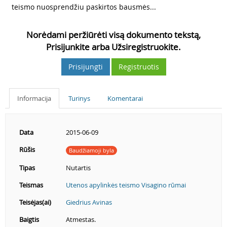
teismo nuosprendžiu paskirtos bausmės...
Norėdami peržiūrėti visą dokumento tekstą,
Prisijunkite arba Užsiregistruokite.
Prisijungti
Registruotis
Informacija
Turinys
Komentarai
Data
2015-06-09
Rūšis
Baudžiamoji byla
Tipas
Nutartis
Teismas
Utenos apylinkės teismo Visagino rūmai
Teisėjas(ai)
Giedrius Avinas
Baigtis
Atmestas.