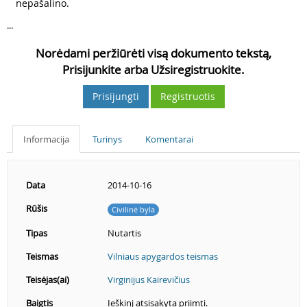
nepašalino.
...
Norėdami peržiūrėti visą dokumento tekstą,
Prisijunkite arba Užsiregistruokite.
Prisijungti
Registruotis
Informacija
Turinys
Komentarai
Data
2014-10-16
Rūšis
Civilinė byla
Tipas
Nutartis
Teismas
Vilniaus apygardos teismas
Teisėjas(ai)
Virginijus Kairevičius
Baigtis
Ieškinį atsisakyta priimti.