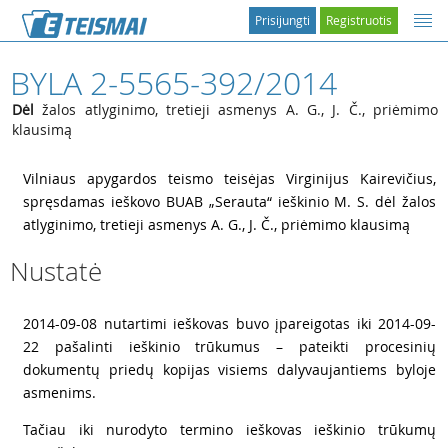
Prisijungti
Registruotis
BYLA 2-5565-392/2014
Dėl
žalos atlyginimo, tretieji asmenys A. G., J. Č., priėmimo
klausimą
1
Vilniaus apygardos teismo teisėjas Virginijus Kairevičius,
spręsdamas ieškovo BUAB „Serauta“ ieškinio
M. S. dėl žalos
atlyginimo, tretieji asmenys
A. G.,
J. Č., priėmimo klausimą
Nustatė
2
2014-09-08 nutartimi ieškovas buvo įpareigotas iki 2014
-09-
22 pašalinti ieškinio trūkumus – pateikti procesinių
dokumentų priedų kopijas visiems dalyvaujantiems byloje
asmenims.
3
Tačiau iki nurodyto termino ieškovas ieškinio trūkumų