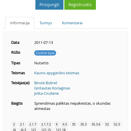
Prisijungti
Registruotis
Informacija
Turinys
Komentarai
Data
2011-07-13
Rūšis
Civilinė byla
Tipas
Nutartis
Teismas
Kauno apygardos teismas
Teisėjas(ai)
Birutė Bobrel
Gintautas Koriaginas
Jolita Cirulienė
Baigtis
Sprendimas paliktas nepakeistas, o skundas
atmestas
2
2.1
2.1.7
2.1.7.2
II
II.5
35
35.3
35.3.6
52
52.3
III
III.3
121
121.15
121.18