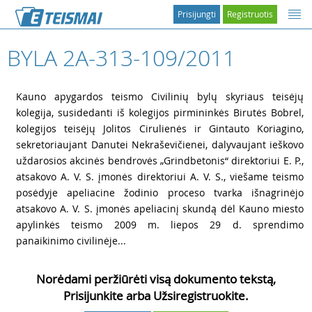
Prisijungti
Registruotis
BYLA 2A-313-109/2011
1
Kauno apygardos teismo Civilinių bylų skyriaus teisėjų
kolegija, susidedanti iš kolegijos pirmininkės Birutės Bobrel,
kolegijos teisėjų Jolitos Cirulienės ir Gintauto Koriagino,
sekretoriaujant Danutei Nekraševičienei, dalyvaujant ieškovo
uždarosios akcinės bendrovės „Grindbetonis“ direktoriui E. P.,
atsakovo A. V. S. įmonės direktoriui A. V. S., viešame teismo
posėdyje apeliacine žodinio proceso tvarka išnagrinėjo
atsakovo A. V. S. įmonės apeliacinį skundą dėl Kauno miesto
apylinkės teismo 2009 m. liepos 29 d. sprendimo
panaikinimo civilinėje...
Norėdami peržiūrėti visą dokumento tekstą,
Prisijunkite arba Užsiregistruokite.