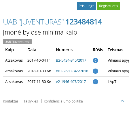
Prisijungti
Registruotis
UAB "JUVENTURAS"
123484814
Įmonė bylose minima kaip
UAB "Juventuras"
Kaip
Data
Numeris
Rūšis
Teismas
Atsakovas
2017-10-04 Tr
B2-5434-345/2017
Vilniaus ap
C
Atsakovas
2018-10-30 An
eB2-2680-345/2018
Vilniaus ap
C
Atsakovas
2017-11-30 Ke
e2-1946-407/2017
LApT
C
Kontaktai
Taisyklės
Konfidencialumo politika