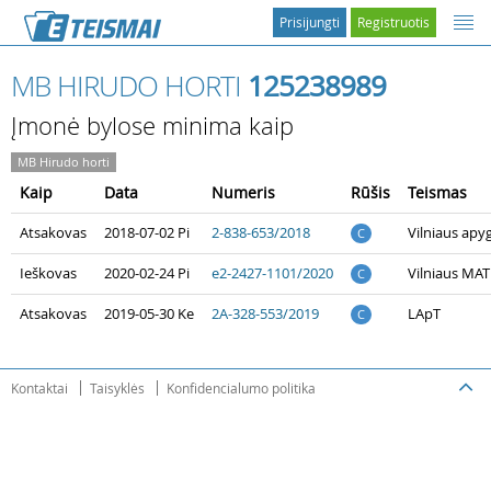
Prisijungti
Registruotis
MB HIRUDO HORTI
125238989
Įmonė bylose minima kaip
MB Hirudo horti
Kaip
Data
Numeris
Rūšis
Teismas
Atsakovas
2018-07-02 Pi
2-838-653/2018
Vilniaus apy
C
Ieškovas
2020-02-24 Pi
e2-2427-1101/2020
Vilniaus MAT
C
Atsakovas
2019-05-30 Ke
2A-328-553/2019
LApT
C
Kontaktai
Taisyklės
Konfidencialumo politika