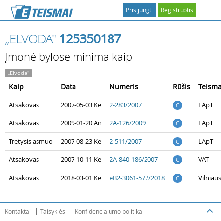
Prisijungti
Registruotis
„ELVODA"
125350187
Įmonė bylose minima kaip
„Elvoda"
Kaip
Data
Numeris
Rūšis
Teism
Atsakovas
2007-05-03 Ke
2-283/2007
LApT
C
Atsakovas
2009-01-20 An
2A-126/2009
LApT
C
Tretysis asmuo
2007-08-23 Ke
2-511/2007
LApT
C
Atsakovas
2007-10-11 Ke
2A-840-186/2007
VAT
C
Atsakovas
2018-03-01 Ke
eB2-3061-577/2018
Vilniau
C
Kontaktai
Taisyklės
Konfidencialumo politika