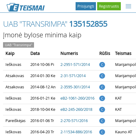
Prisijungti
Registruotis
UAB "TRANSRIMPA"
135152855
Įmonė bylose minima kaip
UAB "Transrimpa"
Kaip
Data
Numeris
Rūšis
Teismas
Ieškovas
2014-10-06 Pi
2-2951-571/2014
Marijampol
C
Atsakovas
2014-01-30 Ke
2-31-571/2014
Marijampol
C
Atsakovas
2014-08-12 An
2-3595-301/2014
Marijampol
C
Ieškovas
2016-01-21 Ke
eB2-1061-260/2016
KAT
C
Ieškovas
2018-10-04 Ke
eB2-245-260/2018
KAT
C
Pareiškėjas
2016-01-06 Tr
2-270-571/2016
Marijampol
C
Ieškovas
2016-04-20 Tr
2-11534-886/2016
Kauno AT
C