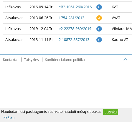
Ieškovas
2016-09-14 Tr
eB2-1061-260/2016
KAT
C
Atsakovas
2013-06-26 Tr
I-754-281/2013
VAAT
A
Ieškovas
2019-12-04 Tr
e2-22278-960/2019
Vilniaus MA
C
Atsakovas
2013-11-11 Pi
2-10872-587/2013
Kauno AT
C
Kontaktai
Taisyklės
Konfidencialumo politika
Naudodamiesi paslaugomis sutinkate naudoti mūsų slapukus.
Sutinku
Plačiau