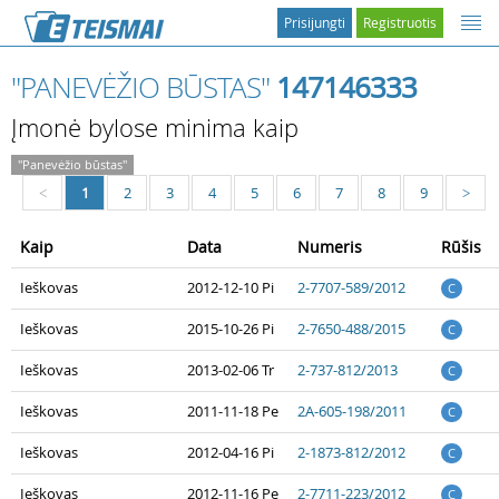
Prisijungti
Registruotis
"PANEVĖŽIO BŪSTAS"
147146333
Įmonė bylose minima kaip
"Panevėžio būstas"
1
2
3
4
5
6
7
8
9
<
>
Kaip
Data
Numeris
Rūšis
Ieškovas
2012-12-10 Pi
2-7707-589/2012
C
Ieškovas
2015-10-26 Pi
2-7650-488/2015
C
Ieškovas
2013-02-06 Tr
2-737-812/2013
C
Ieškovas
2011-11-18 Pe
2A-605-198/2011
C
Ieškovas
2012-04-16 Pi
2-1873-812/2012
C
Ieškovas
2012-11-16 Pe
2-7711-223/2012
C