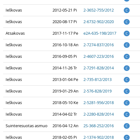
Ieškovas
2012-05-21 Pi
2-3652-755/2012
C
Ieškovas
2020-08-17 Pi
2-6732-902/2020
C
Atsakovas
2017-11-17 Pe
e2A-635-198/2017
C
Ieškovas
2016-10-18 An
2-7274-837/2016
C
Ieškovas
2016-09-05 Pi
2-4607-223/2016
C
Ieškovas
2014-11-26 Tr
2-7291-828/2014
C
Ieškovas
2013-01-04 Pe
2-735-812/2013
C
Ieškovas
2019-01-29 An
2-576-828/2019
C
Ieškovas
2018-05-10 Ke
2-5281-956/2018
C
Ieškovas
2014-04-02 Tr
2-2280-828/2014
C
Suinteresuotas asmuo
2016-04-12 An
2S-368-252/2016
C
Ieškovas
2018-02-05 Pi
2-1374-902/2018
C