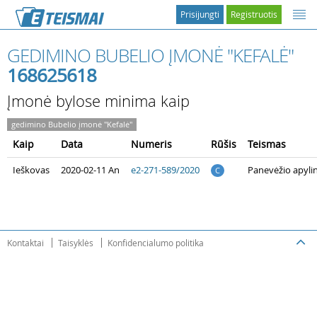
Prisijungti
Registruotis
GEDIMINO BUBELIO ĮMONĖ "KEFALĖ"
168625618
Įmonė bylose minima kaip
gedimino Bubelio įmonė "Kefalė"
Kaip
Data
Numeris
Rūšis
Teismas
Ieškovas
2020-02-11 An
e2-271-589/2020
Panevėžio apyli
C
Kontaktai
Taisyklės
Konfidencialumo politika