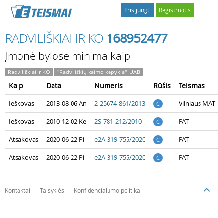
Prisijungti
Registruotis
RADVILIŠKIAI IR KO
168952477
Įmonė bylose minima kaip
Radviliškiai ir KO
"Radviliškių kaimo kepykla", UAB
Kaip
Data
Numeris
Rūšis
Teismas
Ieškovas
2013-08-06 An
2-25674-861/2013
Vilniaus MAT
C
Ieškovas
2010-12-02 Ke
2S-781-212/2010
PAT
C
Atsakovas
2020-06-22 Pi
e2A-319-755/2020
PAT
C
Atsakovas
2020-06-22 Pi
e2A-319-755/2020
PAT
C
Kontaktai
Taisyklės
Konfidencialumo politika