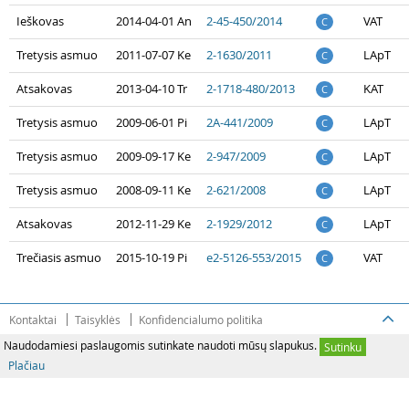
Ieškovas
2014-04-01 An
2-45-450/2014
VAT
C
Tretysis asmuo
2011-07-07 Ke
2-1630/2011
LApT
C
Atsakovas
2013-04-10 Tr
2-1718-480/2013
KAT
C
Tretysis asmuo
2009-06-01 Pi
2A-441/2009
LApT
C
Tretysis asmuo
2009-09-17 Ke
2-947/2009
LApT
C
Tretysis asmuo
2008-09-11 Ke
2-621/2008
LApT
C
Atsakovas
2012-11-29 Ke
2-1929/2012
LApT
C
Trečiasis asmuo
2015-10-19 Pi
e2-5126-553/2015
VAT
C
Kontaktai
Taisyklės
Konfidencialumo politika
Naudodamiesi paslaugomis sutinkate naudoti mūsų slapukus.
Sutinku
Plačiau