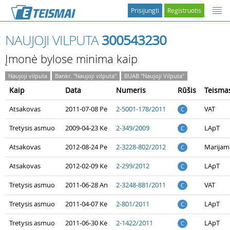
Prisijungti
Registruotis
NAUJOJI VILPUTA
300543230
Įmonė bylose minima kaip
Naujoji vilputa
Bankr. "Naujoji vilputa"
BUAB "Naujoji Vilputa"
Kaip
Data
Numeris
Rūšis
Teisma
Atsakovas
2011-07-08 Pe
2-5001-178/2011
VAT
C
Tretysis asmuo
2009-04-23 Ke
2-349/2009
LApT
C
Atsakovas
2012-08-24 Pe
2-3228-802/2012
Marijam
C
Atsakovas
2012-02-09 Ke
2-299/2012
LApT
C
Tretysis asmuo
2011-06-28 An
2-3248-881/2011
VAT
C
Tretysis asmuo
2011-04-07 Ke
2-801/2011
LApT
C
Tretysis asmuo
2011-06-30 Ke
2-1422/2011
LApT
C