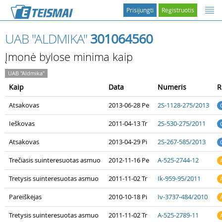
Prisijungti
Registruotis
UAB "ALDMIKA"
301064560
Įmonė bylose minima kaip
UAB "Aldmika"
Kaip
Data
Numeris
R
Atsakovas
2013-06-28 Pe
2S-1128-275/2013
Ieškovas
2011-04-13 Tr
2S-530-275/2011
Atsakovas
2013-04-29 Pi
2S-267-585/2013
Trečiasis suinteresuotas asmuo
2012-11-16 Pe
A-525-2744-12
Tretysis suinteresuotas asmuo
2011-11-02 Tr
Ik-959-95/2011
Pareiškėjas
2010-10-18 Pi
Iv-3737-484/2010
Tretysis suinteresuotas asmuo
2011-11-02 Tr
A-525-2789-11