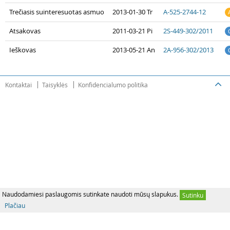
Trečiasis suinteresuotas asmuo
2013-01-30 Tr
A-525-2744-12
Atsakovas
2011-03-21 Pi
2S-449-302/2011
Ieškovas
2013-05-21 An
2A-956-302/2013
Kontaktai
Taisyklės
Konfidencialumo politika
Naudodamiesi paslaugomis sutinkate naudoti mūsų slapukus.
Sutinku
Plačiau