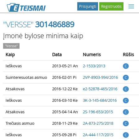
Prisijungti
Registruotis
"VERSSE"
301486889
Įmonė bylose minima kaip
"Versse"
Kaip
Data
Numeris
Rūšis
Ieškovas
2013-05-21 An
2-1533/2013
C
Suinteresuotas asmuo
2016-02-01 Pi
2VP-8903-994/2016
C
Atsakovas
2016-12-22 Ke
e2-52878-465/2016
C
Ieškovas
2016-03-10 Ke
3K-3-145-684/2016
C
Atsakovas
2015-04-14 An
2S-196-653/2015
C
Trečiasis asmuo
2018-11-29 Ke
2A-873-275/2018
C
Ieškovas
2015-09-28 Pi
2A-444-117/2015
C