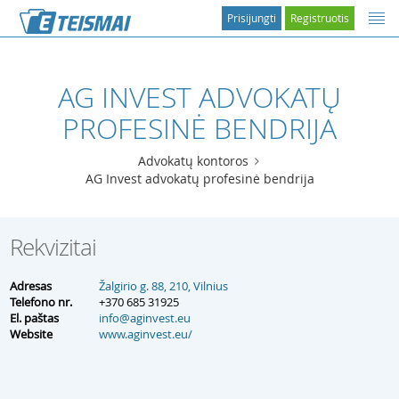
Prisijungti
Registruotis
AG INVEST ADVOKATŲ
PROFESINĖ BENDRIJA
Advokatų kontoros
AG Invest advokatų profesinė bendrija
Rekvizitai
Adresas
Žalgirio g. 88, 210, Vilnius
Telefono nr.
+370 685 31925
El. paštas
info@aginvest.eu
Website
www.aginvest.eu/