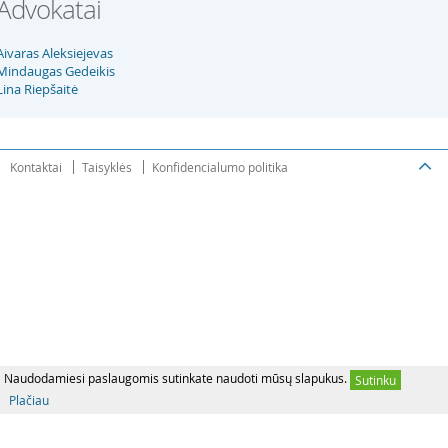
Advokatai
Aivaras Aleksiejevas
Mindaugas Gedeikis
Lina Riepšaitė
Kontaktai
Taisyklės
Konfidencialumo politika
Naudodamiesi paslaugomis sutinkate naudoti mūsų slapukus.
Sutinku
Plačiau