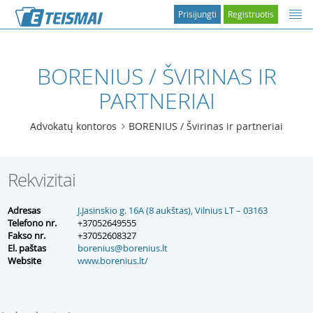
Prisijungti
Registruotis
BORENIUS / ŠVIRINAS IR
PARTNERIAI
Advokatų kontoros
BORENIUS / Švirinas ir partneriai
Rekvizitai
Adresas
J.Jasinskio g. 16A (8 aukštas), Vilnius LT – 03163
Telefono nr.
+37052649555
Fakso nr.
+37052608327
El. paštas
borenius@borenius.lt
Website
www.borenius.lt/