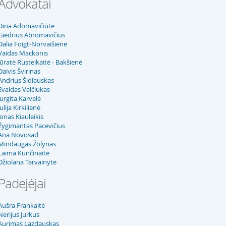
Advokatai
Dina Adomavičiūtė
Giedrius Abromavičius
Dalia Foigt-Norvaišienė
Vaidas Mackonis
Jūratė Rusteikaitė - Bakšienė
Daivis Švirinas
Andrius Šidlauskas
Evaldas Valčiukas
Jurgita Karvelė
Julija Kirkilienė
Jonas Kiauleikis
Žygimantas Pacevičius
Ana Novosad
Mindaugas Žolynas
Laima Kunčinaitė
Džiolana Tarvainytė
Padejėjai
Aušra Frankaitė
Nerijus Jurkus
Aurimas Lazdauskas