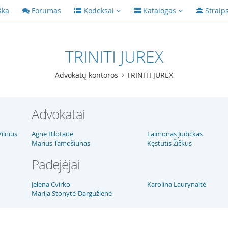
ška
Forumas
Kodeksai
Katalogas
Straip
TRINITI JUREX
Advokatų kontoros
TRINITI JUREX
Advokatai
Vilnius
Agnė Bilotaitė
Laimonas Judickas
Marius Tamošiūnas
Kęstutis Žičkus
Padejėjai
Jelena Cvirko
Karolina Laurynaitė
Marija Stonytė-Dargužienė