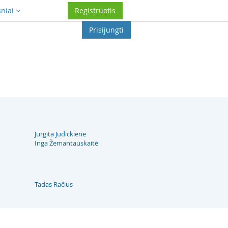
sniai
Registruotis
Prisijungti
Jurgita Judickienė
Inga Žemantauskaitė
Tadas Račius