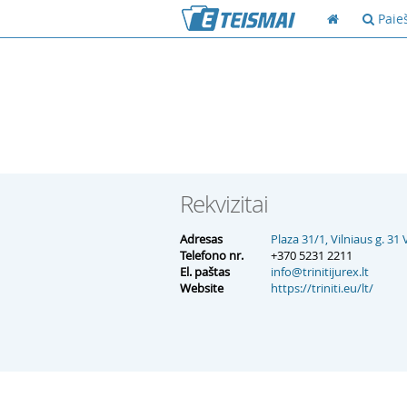
Paie
Rekvizitai
Adresas
Plaza 31/1, Vilniaus g. 31 
Telefono nr.
+370 5231 2211
El. paštas
info@trinitijurex.lt
Website
https://triniti.eu/lt/