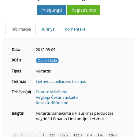
Prisijungti
Registruotis
Informacija
Turinys
Komentarai
Data
2012-08-09
Rūšis
Civilinė byla
Tipas
Nutartis
Teismas
Lietuvos apeliacinis teismas
Teisėjas(ai)
Danutė Milašienė
Virginija Čekanauskaitė
Rasa Gudžiūnienė
Baigtis
Nutartis panaikinta ir klausimas perduotas
nagrinėti iš naujo I instancijos teismui.
7
7.5
III
III.3
122
122.2
122.3
III.4
126
126.2