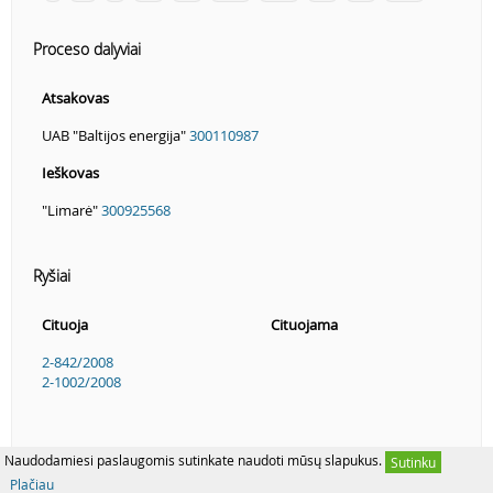
Proceso dalyviai
Atsakovas
UAB "Baltijos energija"
300110987
Ieškovas
"Limarė"
300925568
Ryšiai
Cituoja
Cituojama
2-842/2008
2-1002/2008
Naudodamiesi paslaugomis sutinkate naudoti mūsų slapukus.
Sutinku
Plačiau