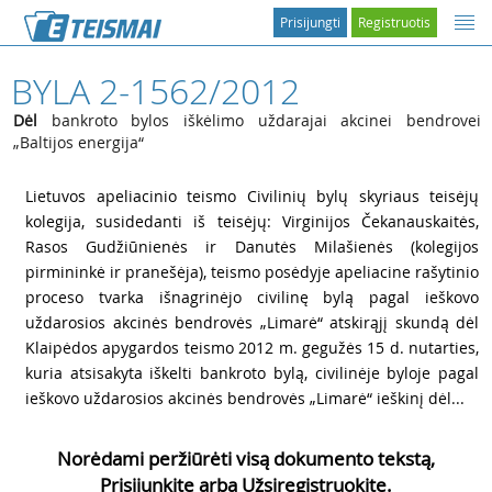
Prisijungti
Registruotis
BYLA 2-1562/2012
Dėl
bankroto bylos iškėlimo uždarajai akcinei bendrovei
„Baltijos energija“
1
Lietuvos apeliacinio teismo Civilinių bylų skyriaus teisėjų
kolegija, susidedanti iš teisėjų: Virginijos Čekanauskaitės,
Rasos Gudžiūnienės ir Danutės Milašienės (kolegijos
pirmininkė ir pranešėja), teismo posėdyje apeliacine rašytinio
proceso tvarka išnagrinėjo civilinę bylą pagal ieškovo
uždarosios akcinės bendrovės „Limarė“ atskirąjį skundą dėl
Klaipėdos apygardos teismo 2012 m. gegužės 15 d. nutarties,
kuria atsisakyta iškelti bankroto bylą, civilinėje byloje pagal
ieškovo uždarosios akcinės bendrovės „Limarė“ ieškinį dėl...
Norėdami peržiūrėti visą dokumento tekstą,
Prisijunkite arba Užsiregistruokite.