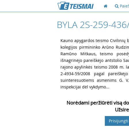
Paie
BYLA 2S-259-436
1
Kauno apygardos teismo Civilinių by
kolegijos pirmininko Arūno Rudzins
Ramūno Mitkaus, teismo posėdyj
išnagrinėjo pareiškėjo antstolio Sa
rajono apylinkės teismo 2008 m. lap
2-4934-59/2008 pagal pareiškėjo
suinteresuotiems asmenims G. V.,
inspekcijai dėl vykdymo...
Norėdami peržiūrėti visą do
Užsire
Prisijungti