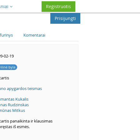
sniai
Registruotis
Prisijungti
Turinys
Komentarai
9-02-19
vilinė byla
artis
no apygardos teismas
imantas Kukalis
nas Rudzinskas
mūnas Mitkus
artis panaikinta ir klausimas
pręstas iš esmės.