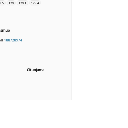
II.5
129
129.1
129.4
 asmuo
VMI
188728974
Cituojama