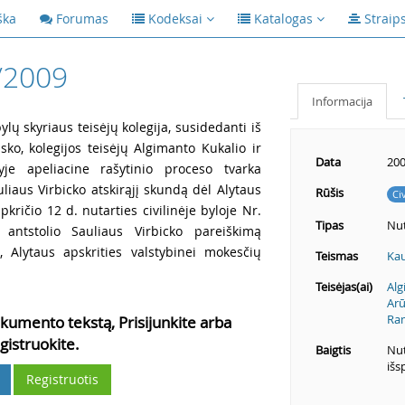
ška
Forumas
Kodeksai
Katalogas
Straip
/2009
Informacija
lų skyriaus teisėjų kolegija, susidedanti iš
ko, kolegijos teisėjų Algimanto Kukalio ir
Data
200
e apeliacine rašytinio proceso tvarka
uliaus Virbicko atskirąjį skundą dėl Alytaus
Rūšis
Ci
kričio 12 d. nutarties civilinėje byloje Nr.
Tipas
Nut
 antstolio Sauliaus Virbicko pareiškimą
 Alytaus apskrities valstybinei mokesčių
Teismas
Kau
Teisėjas(ai)
Alg
Arū
Ra
kumento tekstą, Prisijunkite arba
gistruokite.
Baigtis
Nut
išs
Registruotis