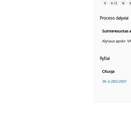
9
9.13
III
I
Proceso dalyviai
Suinteresuotas
Alytaus apskr. 
Ryšiai
Cituoja
3K-3-285/2007