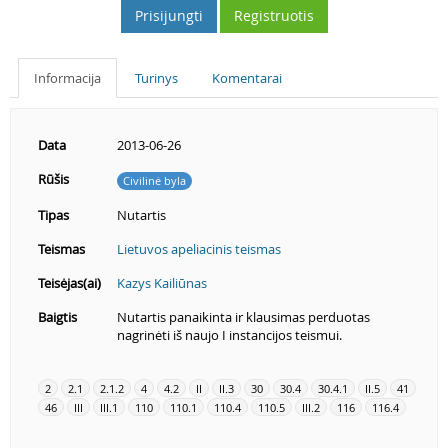
Prisijungti
Registruotis
Informacija
Turinys
Komentarai
Data
2013-06-26
Rūšis
Civilinė byla
Tipas
Nutartis
Teismas
Lietuvos apeliacinis teismas
Teisėjas(ai)
Kazys Kailiūnas
Baigtis
Nutartis panaikinta ir klausimas perduotas
nagrinėti iš naujo I instancijos teismui.
2
2.1
2.1.2
4
4.2
II
II.3
30
30.4
30.4.1
II.5
41
46
III
III.1
110
110.1
110.4
110.5
III.2
116
116.4