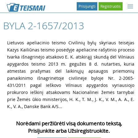
Prisijungti
Registruotis
BYLA 2-1657/2013
1
Lietuvos apeliacinio teismo Civilinių bylų skyriaus teisėjas
Kazys Kailiūnas teismo posėdyje apeliacine rašytinio proceso
tvarka išnagrinėjo atsakovo E. K. atskirąjį skundą dėl Vilniaus
apygardos teismo 2013 m. gegužės 8 d. nutarties, kuria
atmestas prašymas dėl laikinųjų apsaugos priemonių
panaikinimo išnagrinėtoje civilinėje byloje Nr. 2-2065-
431/2011 pagal ieškovo Vilniaus apygardos vyriausiojo
prokuroro ieškinį atsakovams Nacionalinei žemės tarnybai
prie Žemės ūkio ministerijos, H. K., T. M., J. K., V. M., A. A., E.
K., V. A., Danske Bank A/S...
Norėdami peržiūrėti visą dokumento tekstą,
Prisijunkite arba Užsiregistruokite.