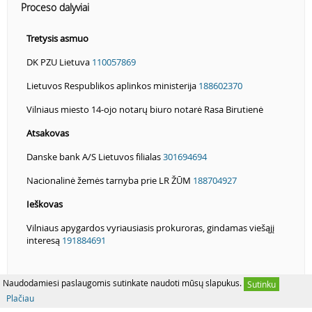
Proceso dalyviai
Tretysis asmuo
DK PZU Lietuva
110057869
Lietuvos Respublikos aplinkos ministerija
188602370
Vilniaus miesto 14-ojo notarų biuro notarė Rasa Birutienė
Atsakovas
Danske bank A/S Lietuvos filialas
301694694
Nacionalinė žemės tarnyba prie LR ŽŪM
188704927
Ieškovas
Vilniaus apygardos vyriausiasis prokuroras, gindamas viešąjį
interesą
191884691
Naudodamiesi paslaugomis sutinkate naudoti mūsų slapukus.
Sutinku
Plačiau